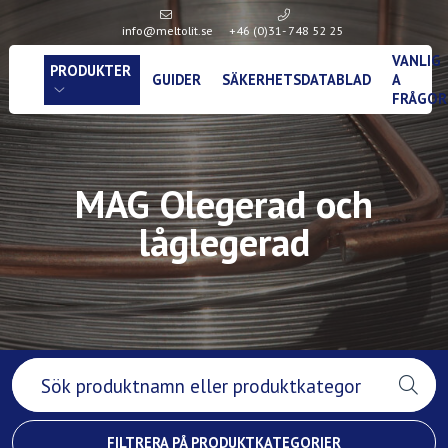
info@meltolit.se
+46 (0)31- 748 52 25
VANLIG
PRODUKTER
GUIDER
SÄKERHETSDATABLAD
A
FRÅGOR
MAG Olegerad och
låglegerad
FILTRERA PÅ PRODUKTKATEGORIER