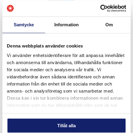
Samtycke
Information
Om
Denna webbplats använder cookies
Vi använder enhetsidentifierare för att anpassa innehållet
Meltolit Titan grade 7 (Ti-0,2Pd)
och annonserna till användarna, tillhandahålla funktioner
för sociala medier och analysera vår trafik. Vi
Palladiumlegerad titan med samma fysiska och
mekaniska egenskaper som grade 2 men är extremt
vidarebefordrar även sådana identifierare och annan
korr...
information från din enhet till de sociala medier och
annons- och analysföretag som vi samarbetar med.
LÄS MER
Dessa kan i sin tur kombinera informationen med annan
information som du har tillhandahållit eller som de har
samlat in när du har använt deras tjänster.
PRODUKTBLAD
Tillåt alla