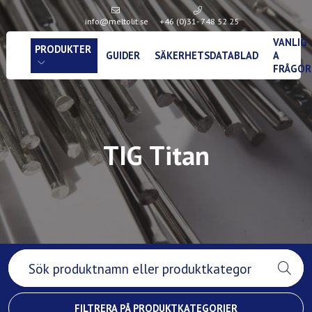
info@meltolit.se
+46 (0)31- 748 52 25
VANLIG
PRODUKTER
GUIDER
SÄKERHETSDATABLAD
A
FRÅGOR
TIG Titan
FILTRERA PÅ PRODUKTKATEGORIER