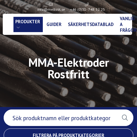
info@meltolit.se
+46 (0)31- 748 52 25
VANLIG
PRODUKTER
GUIDER
SÄKERHETSDATABLAD
A
FRÅGOR
MMA-Elektroder
Rostfritt
FILTRERA PÅ PRODUKTKATEGORIER