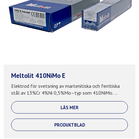
Meltolit 410NiMo E
Elektrod för svetsning av martenitiska och ferritiska
stål av 13%Cr 4%Ni 0,5%Mo–typ som 410NiMo. ...
LÄS MER
PRODUKTBLAD