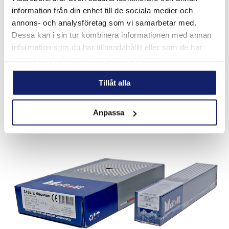
Rutil-basisk elektrod för för svetsning av artskilda stål
information från din enhet till de sociala medier och
(rostfri mot svart material) och svårsv...
annons- och analysföretag som vi samarbetar med.
Dessa kan i sin tur kombinera informationen med annan
LÄS MER
information som du har tillhandahållit eller som de har
samlat in när du har använt deras tjänster.
PRODUKTBLAD
Tillåt alla
Anpassa