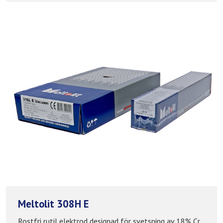
Meltolit 308H E
Rostfri rutil elektrod designad för svetsning av 18% Cr