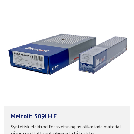
Meltolit 309LH E
Syntetisk elektrod för svetsning av olikartade material
såsom rostfritt mot olegerat stål och buf...