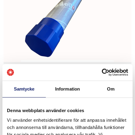
Meltolit M7
Tungsten-Molybdenlegerad tigtråd för underhåll och
Samtycke
Information
Om
nytillverkning av höghastighetsstål. Utan mjuk...
LÄS MER
Denna webbplats använder cookies
Vi använder enhetsidentifierare för att anpassa innehållet
PRODUKTBLAD
och annonserna till användarna, tillhandahålla funktioner
för sociala medier och analysera vår trafik. Vi