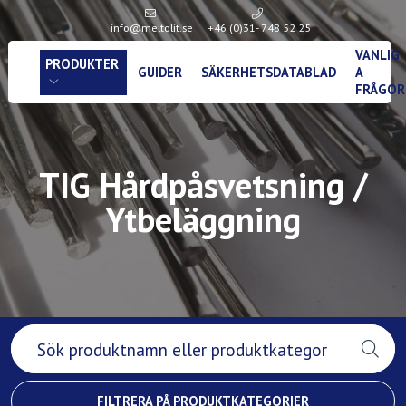
info@meltolit.se
+46 (0)31- 748 52 25
VANLIG
PRODUKTER
GUIDER
SÄKERHETSDATABLAD
A
FRÅGOR
TIG Hårdpåsvetsning /
Ytbeläggning
FILTRERA PÅ PRODUKTKATEGORIER