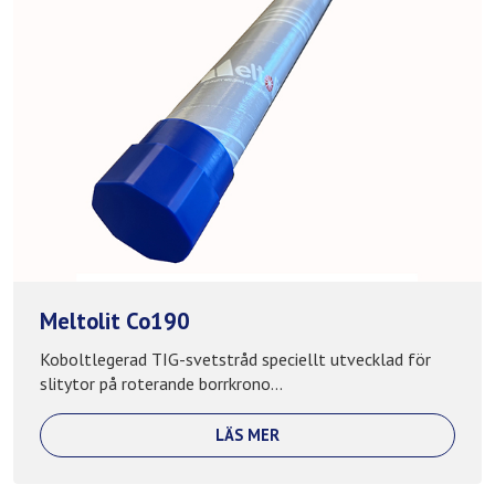
Meltolit Co190
Koboltlegerad TIG-svetstråd speciellt utvecklad för
slitytor på roterande borrkrono...
LÄS MER