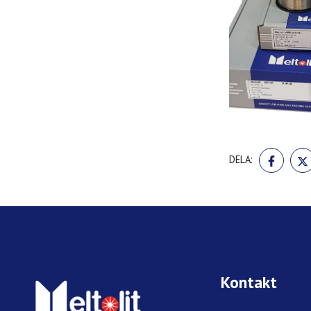
DELA
DELA:
PÅ
FACE
Kontakt