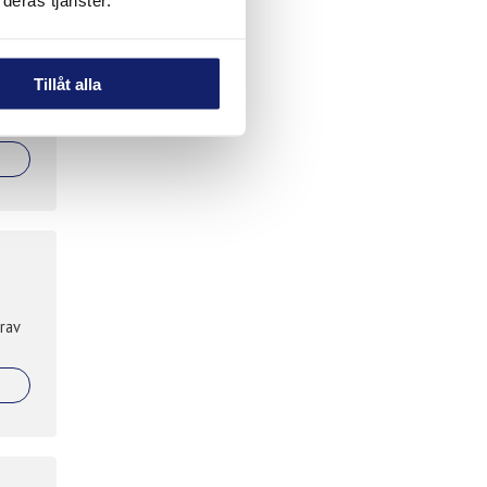
deras tjänster.
Tillåt alla
rav