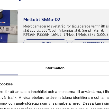
Meltolit SGMo-D2
Molybdenlegerad svetstråd för låglegerade varmhållfas
stål upp till 500°C och finkorniga stål. Grundmaterial:
P295GH, P355GH, 16Mo3, 17Mo3, 14Mo6, S275, S355, S
A210, A285, A335, A516, S27...
LÄS MER
PRODUKTBLAD
Information
Meltolit Ni30
Low alloy copper-coated solid wire designed for weldin
low alloy steels with 3,5% Ni content, fine grained for 
cookies
temperature applications. It is used in petrochemical
industry where it finds ap...
e för att anpassa innehållet och annonserna till användarna, tillh
LÄS MER
PRODUKTBLAD
vår trafik. Vi vidarebefordrar även sådana identifierare och anna
nnons- och analysföretag som vi samarbetar med. Dessa kan i sin