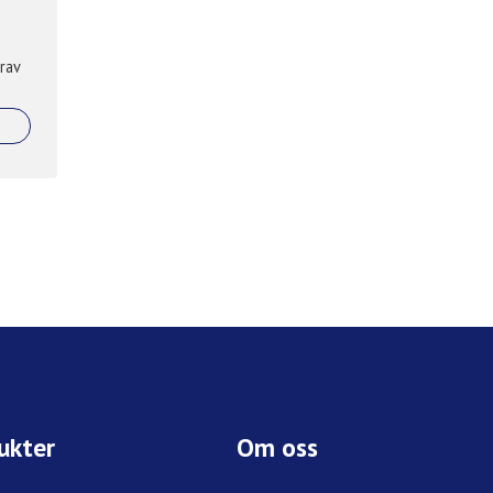
rav
ukter
Om oss