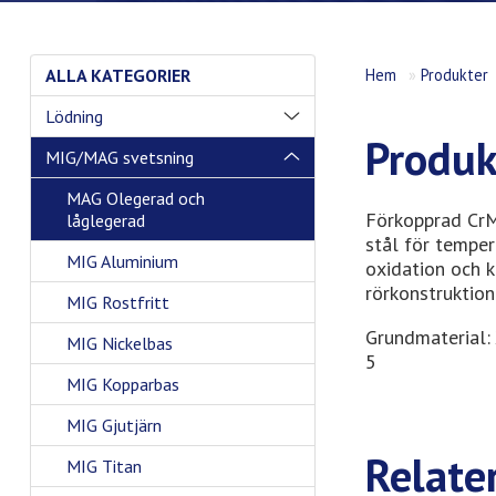
ALLA KATEGORIER
Hem
»
Produkter
Lödning
Produk
MIG/MAG svetsning
MAG Olegerad och
Förkopprad CrM
låglegerad
stål för temper
MIG Aluminium
oxidation och k
rörkonstruktion
MIG Rostfritt
Grundmaterial
MIG Nickelbas
5
MIG Kopparbas
MIG Gjutjärn
Relate
MIG Titan