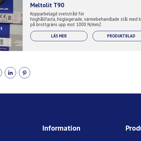
Meltolit T90
Kopparbelagd svetstråd för
höghållfasta, höglegerade, värmebehandlade stål med k
på brottgräns upp mot 1000 N/mm2.
LÄS MER
PRODUKTBLAD
DELA
DELA
DELA
PÅ
PÅ
PÅ
BOOK
TWITTER
LINKEDIN
PINTEREST
Information
Prod