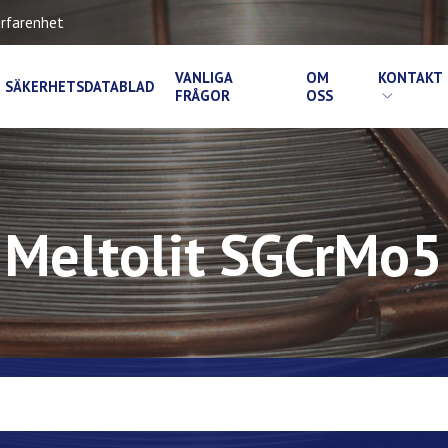
rfarenhet
VANLIGA
OM
KONTAKT
SÄKERHETSDATABLAD
FRÅGOR
OSS
Meltolit SGCrMo5