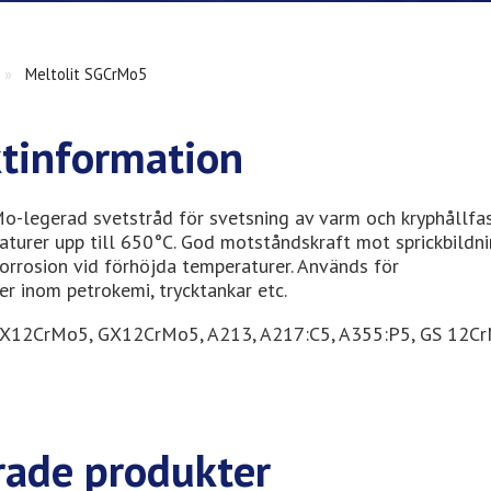
»
Meltolit SGCrMo5
tinformation
o-legerad svetstråd för svetsning av varm och kryphållfa
aturer upp till 650°C. God motståndskraft mot sprickbildni
orrosion vid förhöjda temperaturer. Används för
er inom petrokemi, trycktankar etc.
: X12CrMo5, GX12CrMo5, A213, A217:C5, A355:P5, GS 12C
rade produkter