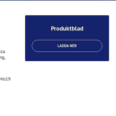
Produktblad
LADDA NER
sta
ng,
rMo19