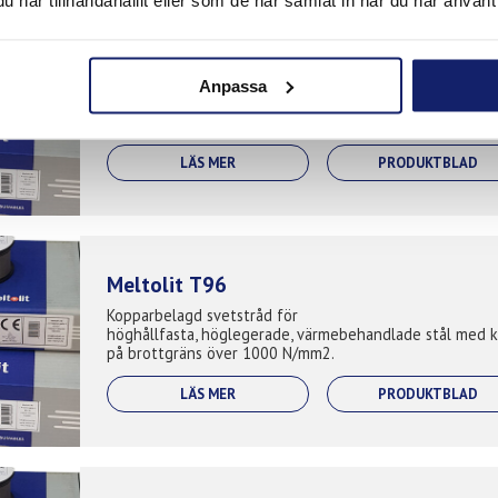
har tillhandahållit eller som de har samlat in när du har använt 
Meltolit T62
Ni-Cr-Mo legerad tillsats för finkorniga stål med hög
Anpassa
sträckgräns. Används till lyftredskap,
byggnadskonstruktioner, kranar, varv, räls och
traversapplikationer. Används för följande material: S...
LÄS MER
PRODUKTBLAD
Meltolit T96
Kopparbelagd svetstråd för
höghållfasta, höglegerade, värmebehandlade stål med k
på brottgräns över 1000 N/mm2.
LÄS MER
PRODUKTBLAD