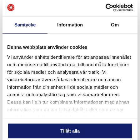
Samtycke
Information
Om
Denna webbplats använder cookies
Vi använder enhetsidentifierare för att anpassa innehållet
och annonserna till användarna, tillhandahålla funktioner
för sociala medier och analysera vår trafik. Vi
vidarebefordrar även sådana identifierare och annan
information från din enhet till de sociala medier och
annons- och analysföretag som vi samarbetar med.
Katarina Berglen
Dessa kan i sin tur kombinera informationen med annan
EKONOMI
information som du har tillhandahållit eller som de har
samlat in när du har använt deras tjänster.
031-748 52 31
katarina.berglen@meltolit.se
Tillåt alla