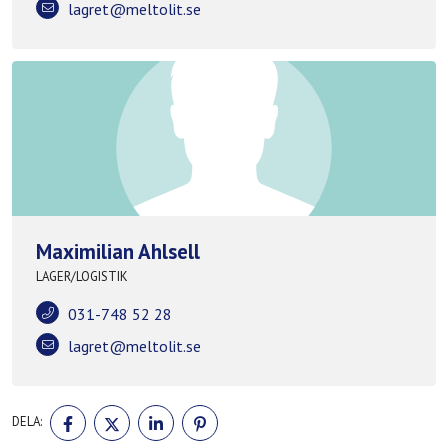
lagret@meltolit.se
Maximilian Ahlsell
LAGER/LOGISTIK
031-748 52 28
lagret@meltolit.se
DELA
DELA
DELA
DELA
DELA:
PÅ
PÅ
PÅ
PÅ
FACEBOOK
TWITTER
LINKEDIN
PINTEREST