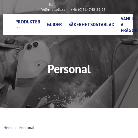
info@meltolit.se
+46 (0)31- 748 52 25
VANLIG
PRODUKTER
GUIDER
SÄKERHETSDATABLAD
A
FRÅGOR
Personal
Hem
»
Personal