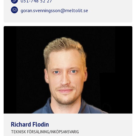
031-748 52 27
goran.svenningsson@meltolit.se
Richard Flodin
TEKNISK FÖRSÄLJNING/INKÖPSANSVARIG