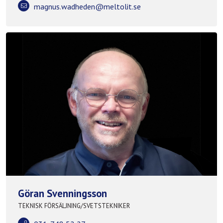
magnus.wadheden@meltolit.se
Göran Svenningsson
TEKNISK FÖRSÄLJNING/SVETSTEKNIKER