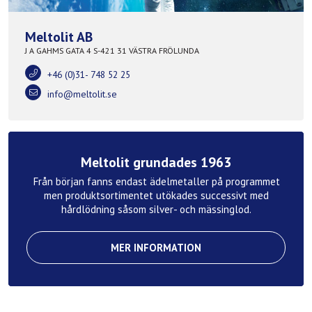
Meltolit AB
J A GAHMS GATA 4 S-421 31 VÄSTRA FRÖLUNDA
+46 (0)31- 748 52 25
info@meltolit.se
Meltolit grundades 1963
Från början fanns endast ädelmetaller på programmet
men produktsortimentet utökades successivt med
hårdlödning såsom silver- och mässinglod.
MER INFORMATION