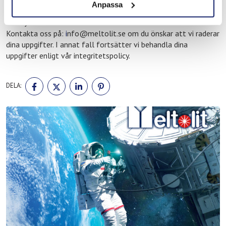
personuppgifter eller radera dina personuppgifter.
Anpassa
Samtycke
Kontakta oss på:
i
nfo@meltolit.se om du önskar att vi raderar
dina uppgifter. I annat fall fortsätter vi behandla dina
uppgifter enligt vår integritetspolicy.
DELA
DELA
DELA
DELA
DELA:
PÅ
PÅ
PÅ
PÅ
FACEBOOK
TWITTER
LINKEDIN
PINTEREST