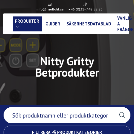
info@meltolit.se
+46 (0)31- 748 52 25
VANLIG
PRODUKTER
GUIDER
SÄKERHETSDATABLAD
A
FRÅGOR
Nitty Gritty
Betprodukter
FILTRERA PÅ PRODUKTKATEGORIER