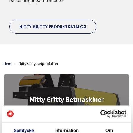
betlösningar på marknaden.
NITTY GRITTY PRODUKTKATALOG
Hem
»
Nitty Gritty Betprodukter
Nitty Gritty Betmaskiner
Elektrolytiska betmaskiner för rengöring och
polering av svetsfogar och rostfria ytor
Samtycke
Information
Om