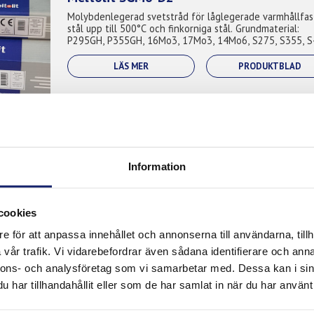
Molybdenlegerad svetstråd för låglegerade varmhållfas
stål upp till 500°C och finkorniga stål. Grundmaterial:
P295GH, P355GH, 16Mo3, 17Mo3, 14Mo6, S275, S355, S
A210, A285, A335, A516, S27...
LÄS MER
PRODUKTBLAD
Meltolit Ni30
Low alloy copper-coated solid wire designed for weldin
Information
low alloy steels with 3,5% Ni content, fine grained for 
temperature applications. It is used in petrochemical
industry where it finds ap...
LÄS MER
PRODUKTBLAD
cookies
e för att anpassa innehållet och annonserna till användarna, tillh
vår trafik. Vi vidarebefordrar även sådana identifierare och anna
nnons- och analysföretag som vi samarbetar med. Dessa kan i sin
har tillhandahållit eller som de har samlat in när du har använt 
Meltolit T62
Ni-Cr-Mo legerad tillsats för finkorniga stål med hög