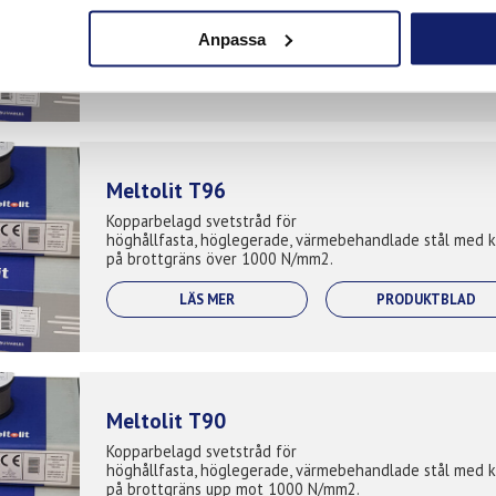
sträckgräns. Används till lyftredskap,
byggnadskonstruktioner, kranar, varv, räls och
Anpassa
traversapplikationer. Används för följande material: S...
LÄS MER
PRODUKTBLAD
Meltolit T96
Kopparbelagd svetstråd för
höghållfasta, höglegerade, värmebehandlade stål med k
på brottgräns över 1000 N/mm2.
LÄS MER
PRODUKTBLAD
Meltolit T90
Kopparbelagd svetstråd för
höghållfasta, höglegerade, värmebehandlade stål med k
på brottgräns upp mot 1000 N/mm2.