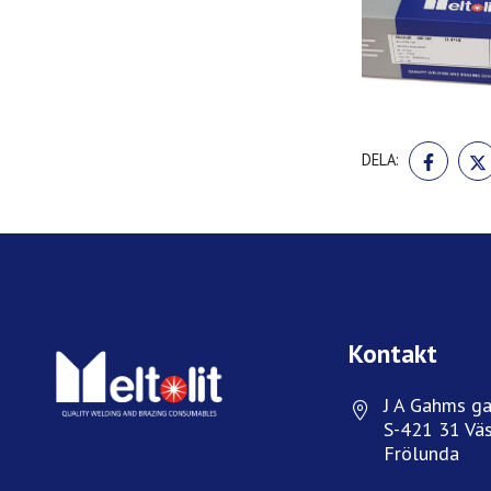
DELA
DELA:
PÅ
FACE
Kontakt
J A Gahms ga
S-421 31 Väs
Frölunda