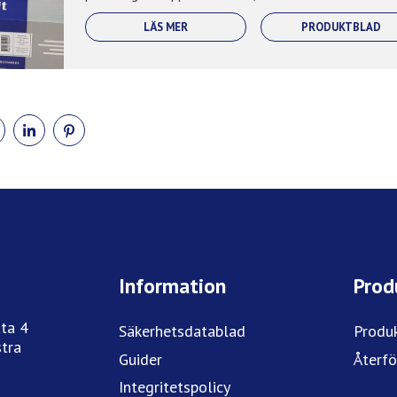
LÄS MER
PRODUKTBLAD
DELA
DELA
DELA
PÅ
PÅ
PÅ
BOOK
TWITTER
LINKEDIN
PINTEREST
Information
Prod
ta 4
Säkerhetsdatablad
Produ
tra
Guider
Återfö
Integritetspolicy