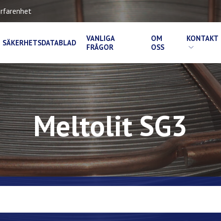
rfarenhet
VANLIGA
OM
KONTAKT
SÄKERHETSDATABLAD
FRÅGOR
OSS
Meltolit SG3