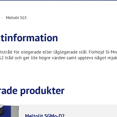
»
Meltolit SG3
tinformation
stråd för olegerade eller låglegerade stål. Förhöjd Si-Mn
2 tråd och ger lite högre värden samt upplevs något mjuk
rade produkter
Meltolit SGMo-D2