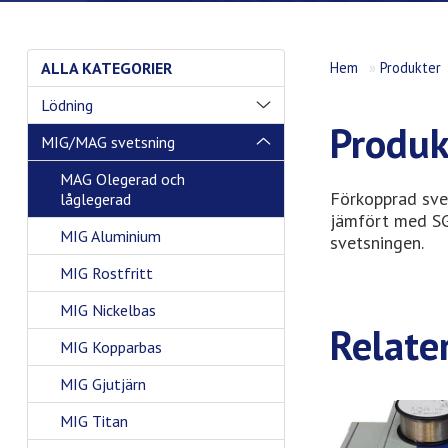
ALLA KATEGORIER
Hem
»
Produkter
Lödning
Produk
MIG/MAG svetsning
MAG Olegerad och
Förkopprad svet
låglegerad
jämfört med SG
MIG Aluminium
svetsningen.
MIG Rostfritt
MIG Nickelbas
Relate
MIG Kopparbas
MIG Gjutjärn
MIG Titan