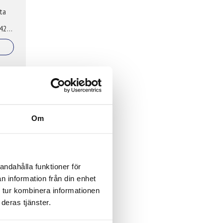
ta
420,
g
Om
low
andahålla funktioner för
n information från din enhet
 tur kombinera informationen
deras tjänster.