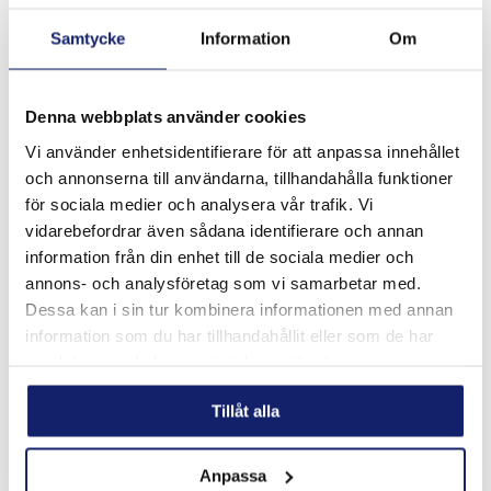
Samtycke
Information
Om
Denna webbplats använder cookies
Meltolit T62
Vi använder enhetsidentifierare för att anpassa innehållet
Ni-Cr-Mo legerad tillsats för finkorniga stål med hög
och annonserna till användarna, tillhandahålla funktioner
sträckgräns. Används till lyftredskap,
för sociala medier och analysera vår trafik. Vi
byggnadskonstruktioner, kranar, varv, räls och
vidarebefordrar även sådana identifierare och annan
traversapplikationer. Används för följande material: S...
information från din enhet till de sociala medier och
LÄS MER
annons- och analysföretag som vi samarbetar med.
Dessa kan i sin tur kombinera informationen med annan
PRODUKTBLAD
information som du har tillhandahållit eller som de har
samlat in när du har använt deras tjänster.
Tillåt alla
Anpassa