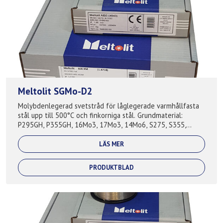
Meltolit SGMo-D2
Molybdenlegerad svetstråd för låglegerade varmhållfasta
stål upp till 500°C och finkorniga stål. Grundmaterial:
P295GH, P355GH, 16Mo3, 17Mo3, 14Mo6, S275, S355,
S420, A210, A285, A335, A516, S27...
LÄS MER
PRODUKTBLAD