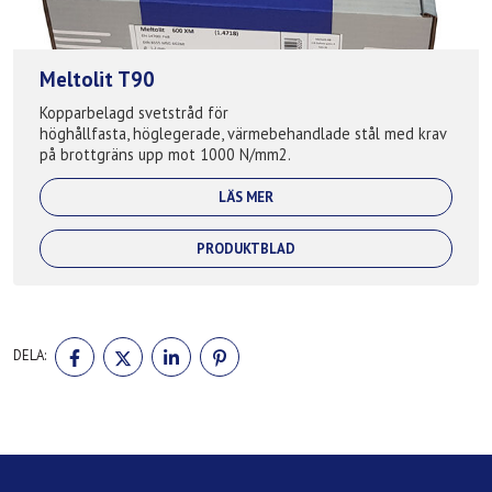
Meltolit T90
Kopparbelagd svetstråd för
höghållfasta, höglegerade, värmebehandlade stål med krav
på brottgräns upp mot 1000 N/mm2.
LÄS MER
PRODUKTBLAD
DELA
DELA
DELA
DELA
DELA:
PÅ
PÅ
PÅ
PÅ
FACEBOOK
TWITTER
LINKEDIN
PINTEREST