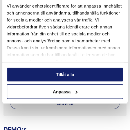
Vi använder enhetsidentifierare för att anpassa innehållet
och annonserna till användarna, tillhandahålla funktioner
för sociala medier och analysera vår trafik. Vi
vidarebefordrar även sådana identifierare och annan
information från din enhet till de sociala medier och
annons- och analysföretag som vi samarbetar med.
Dessa kan i sin tur kombinera informationen med annan
information som du har tillhandahållit eller som de har
samlat in när du har använt deras tjänster.
Nitty Gritty SURFACE PLUS X2
Tillåt alla
Clinox Surface Plus X2 är en professionell maskin
designad för företag som behandlar mycket stora...
Anpassa
LÄS MER
DEMO:s