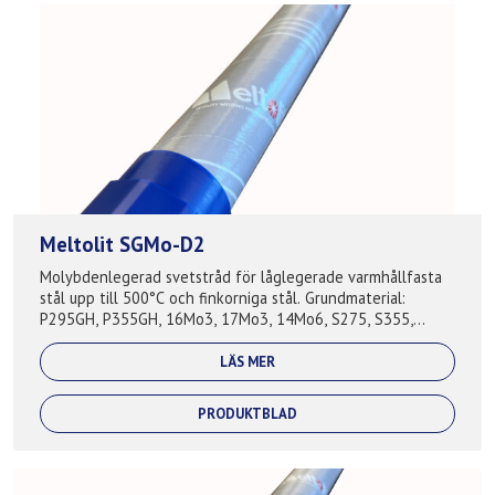
Meltolit SGMo-D2
Molybdenlegerad svetstråd för låglegerade varmhållfasta
stål upp till 500°C och finkorniga stål. Grundmaterial:
P295GH, P355GH, 16Mo3, 17Mo3, 14Mo6, S275, S355,
S420, A210, A285, A335, A516,...
LÄS MER
PRODUKTBLAD