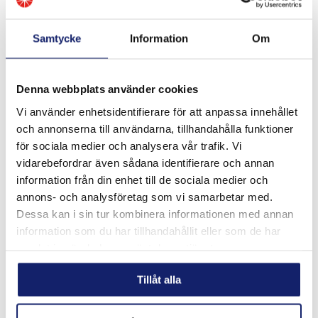
Samtycke
Information
Om
Denna webbplats använder cookies
Vi använder enhetsidentifierare för att anpassa innehållet
Meltolit 16.8.2
och annonserna till användarna, tillhandahålla funktioner
Utformad för svetsning av rostfritt stål som typ 16-8-2,
för sociala medier och analysera vår trafik. Vi
1.4418, 308H, 316H, 321 och 347 med kolhalt från 0,04 %
vidarebefordrar även sådana identifierare och annan
till 0,10 % för högtrycks- och högtemperaturrörsystem.
Används vanli...
information från din enhet till de sociala medier och
LÄS MER
annons- och analysföretag som vi samarbetar med.
Dessa kan i sin tur kombinera informationen med annan
PRODUKTBLAD
information som du har tillhandahållit eller som de har
samlat in när du har använt deras tjänster.
Tillåt alla