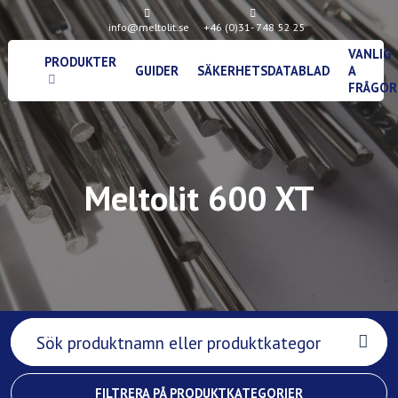
info@meltolit.se
+46 (0)31- 748 52 25
VANLIG
PRODUKTER
GUIDER
SÄKERHETSDATABLAD
A
FRÅGOR
Meltolit 600 XT
FILTRERA PÅ PRODUKTKATEGORIER