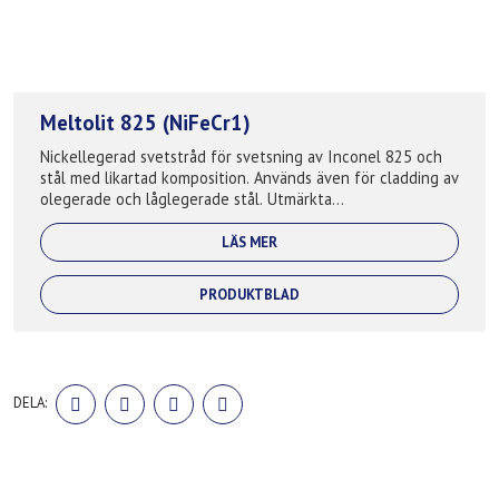
Meltolit 825 (NiFeCr1)
Nickellegerad svetstråd för svetsning av Inconel 825 och
stål med likartad komposition. Används även för cladding av
olegerade och låglegerade stål. Utmärkta
korrosionsbeständiga egenskaper speciel...
LÄS MER
PRODUKTBLAD
DELA
DELA
DELA
DELA
DELA:
PÅ
PÅ
PÅ
PÅ
FACEBOOK
TWITTER
LINKEDIN
PINTEREST