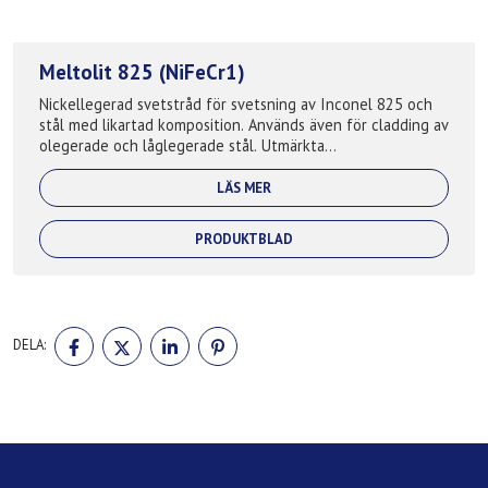
Meltolit 825 (NiFeCr1)
Nickellegerad svetstråd för svetsning av Inconel 825 och
stål med likartad komposition. Används även för cladding av
olegerade och låglegerade stål. Utmärkta
korrosionsbeständiga egenskaper speciel...
LÄS MER
PRODUKTBLAD
DELA
DELA
DELA
DELA
DELA:
PÅ
PÅ
PÅ
PÅ
FACEBOOK
TWITTER
LINKEDIN
PINTEREST