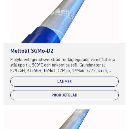
Meltolit SGMo-D2
Molybdenlegerad svetstråd för låglegerade varmhållfasta
stål upp till 500°C och finkorniga stål. Grundmaterial:
P295GH, P355GH, 16Mo3, 17Mo3, 14Mo6, S275, S355,
S420, A210, A285, A335, A516,...
LÄS MER
PRODUKTBLAD