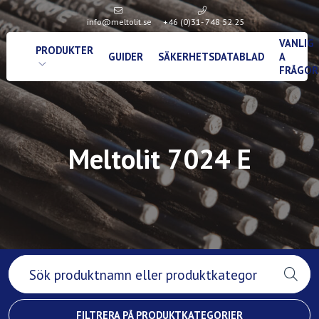
info@meltolit.se
+46 (0)31- 748 52 25
VANLIG
PRODUKTER
GUIDER
SÄKERHETSDATABLAD
A
FRÅGOR
Meltolit 7024 E
FILTRERA PÅ PRODUKTKATEGORIER