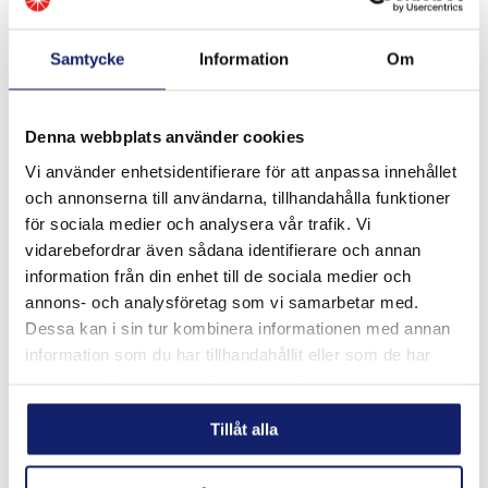
Samtycke
Information
Om
Denna webbplats använder cookies
Vi använder enhetsidentifierare för att anpassa innehållet
Meltolit 11018 E
och annonserna till användarna, tillhandahålla funktioner
Basisk elektrod mycket motståndskraftig mot sprickor och
för sociala medier och analysera vår trafik. Vi
utvecklad för svetsning av finkorniga stål och stål med hög
vidarebefordrar även sådana identifierare och annan
mekanisk hållfasthet över 650MPa som tex S690QL, E 690T,
E620T etc. AWS A 5.5...
information från din enhet till de sociala medier och
LÄS MER
annons- och analysföretag som vi samarbetar med.
Dessa kan i sin tur kombinera informationen med annan
PRODUKTBLAD
information som du har tillhandahållit eller som de har
samlat in när du har använt deras tjänster.
Tillåt alla