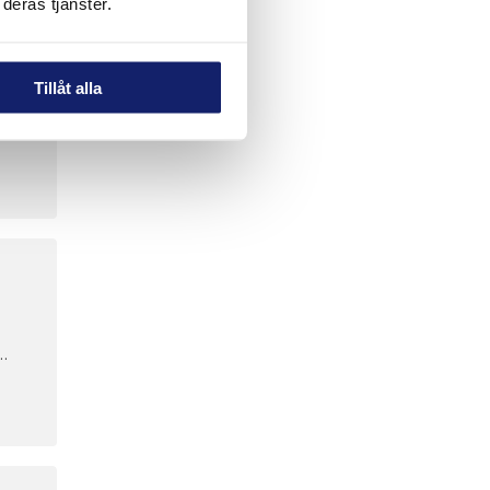
deras tjänster.
Tillåt alla
g av
för