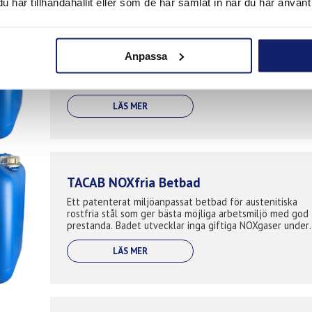
har tillhandahållit eller som de har samlat in när du har använt 
TACAB Spraybetlösning Standard
Anpassa
TACAB Spraybetlösning Super är avsedd för spraybetnin
rostfria och syrafasta stål. Spraybetning lämpar sig bra 
större detaljer och där hela detaljen (ytan) skall betas.
Spraybetlö...
LÄS MER
TACAB NOXfria Betbad
Ett patenterat miljöanpassat betbad för austenitiska
rostfria stål som ger bästa möjliga arbetsmiljö med god
prestanda. Badet utvecklar inga giftiga NOXgaser under
betning och ger därm...
LÄS MER