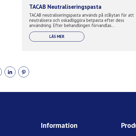
TACAB Neutraliseringspasta
TACAB neutraliseringspasta används på stålytan för att
neutralisera och oskadliggöra betpasta efter dess
användning. Efter behandlingen förvandlas
betpastaresterna till ofarligt vatten...
LÄS MER
DELA
DELA
DELA
PÅ
PÅ
PÅ
BOOK
TWITTER
LINKEDIN
PINTEREST
Information
Prod