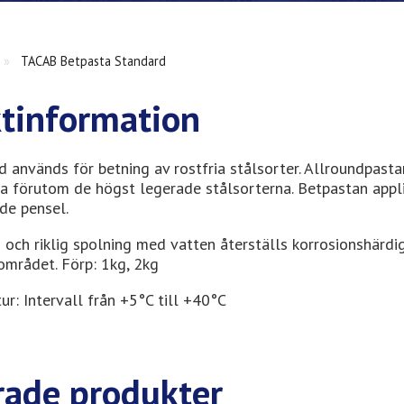
»
TACAB Betpasta Standard
tinformation
 används för betning av rostfria stålsorter. Allroundpast
ta förutom de högst legerade stålsorterna. Betpastan appl
de pensel.
 och riklig spolning med vatten återställs korrosionshärdi
området. Förp: 1kg, 2kg
r: Intervall från +5°C till +40°C
rade produkter