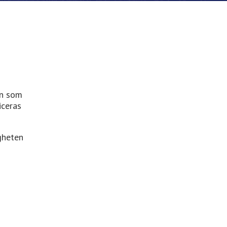
an som
iceras
gheten