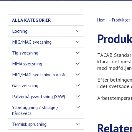
ALLA KATEGORIER
Hem
»
Produkter
Lödning
Produk
MIG/MAG svetsning
Tig svetsning
TACAB Standard
klarar det mes
MMA svetsning
med medföljan
MIG/MAG svetsning rörtråd
Efter betningen
Gassvetsning
i det svetsade 
Pulverbågssvetsning (SAW)
Arbetstemperatu
Ytbeläggning / slitage /
hårdsvets
Relate
Termisk sprutning