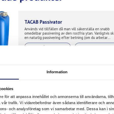
TACAB Passivator
Används vid tillfällen då man vill säkerställa en snabb
omedelbar passivering av den rostfria ytan. Vanligtvis sker
en naturlig passivering efter betning (om du arbetar
inomhus i en sk...
LÄS MER
PRODUKTBLAD
Information
TACAB Spraybetlösning Super
TACAB Spraybetlösning Super är avsedd för spraybetnin
högre legerade rostfria stålsorter som duplex och super
cookies
duplex men kan även användas för syrafasta stålsorter
kosrtare be...
e för att anpassa innehållet och annonserna till användarna, tillh
LÄS MER
vår trafik. Vi vidarebefordrar även sådana identifierare och anna
nnons- och analysföretag som vi samarbetar med. Dessa kan i sin