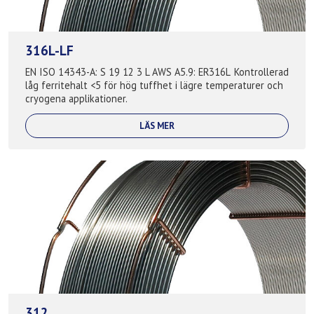
316L-LF
EN ISO 14343-A: S 19 12 3 L AWS A5.9: ER316L Kontrollerad
låg ferritehalt <5 för hög tuffhet i lägre temperaturer och
cryogena applikationer.
LÄS MER
312