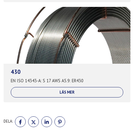
430
EN ISO 14343-A: S 17 AWS A5.9: ER430
LÄS MER
DELA
DELA
DELA
DELA
DELA:
PÅ
PÅ
PÅ
PÅ
FACEBOOK
TWITTER
LINKEDIN
PINTEREST