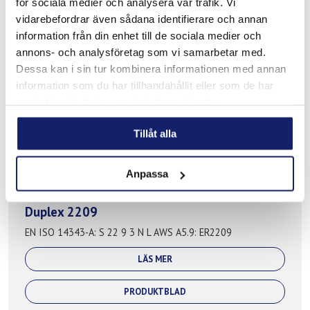
EN ISO 14343-A: S 25 9 4 N L AWS A5.9: ER2594
för sociala medier och analysera vår trafik. Vi
vidarebefordrar även sådana identifierare och annan
LÄS MER
information från din enhet till de sociala medier och
annons- och analysföretag som vi samarbetar med.
Dessa kan i sin tur kombinera informationen med annan
information som du har tillhandahållit eller som de har
samlat in när du har använt deras tjänster.
Tillåt alla
Anpassa
Duplex 2209
EN ISO 14343-A: S 22 9 3 N L AWS A5.9: ER2209
LÄS MER
PRODUKTBLAD