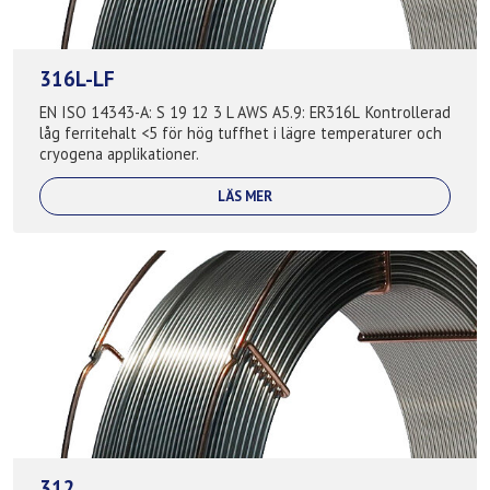
316L-LF
EN ISO 14343-A: S 19 12 3 L AWS A5.9: ER316L Kontrollerad
låg ferritehalt <5 för hög tuffhet i lägre temperaturer och
cryogena applikationer.
LÄS MER
312