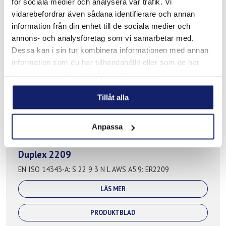
EN ISO 14343-A: S 25 9 4 N L AWS A5.9: ER2594
för sociala medier och analysera vår trafik. Vi
vidarebefordrar även sådana identifierare och annan
LÄS MER
information från din enhet till de sociala medier och
annons- och analysföretag som vi samarbetar med.
Dessa kan i sin tur kombinera informationen med annan
information som du har tillhandahållit eller som de har
samlat in när du har använt deras tjänster.
Tillåt alla
Anpassa
Duplex 2209
EN ISO 14343-A: S 22 9 3 N L AWS A5.9: ER2209
LÄS MER
PRODUKTBLAD