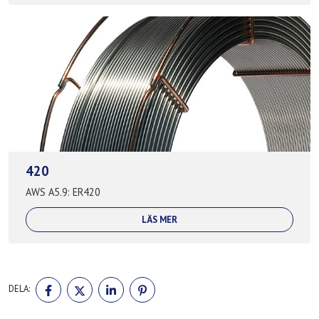
420
AWS A5.9: ER420
LÄS MER
DELA
DELA
DELA
DELA
DELA:
PÅ
PÅ
PÅ
PÅ
FACEBOOK
TWITTER
LINKEDIN
PINTEREST