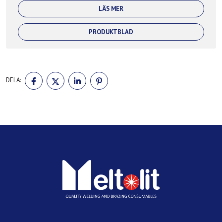
LÄS MER
PRODUKTBLAD
DELA
DELA
DELA
DELA
DELA:
PÅ
PÅ
PÅ
PÅ
FACEBOOK
TWITTER
LINKEDIN
PINTEREST