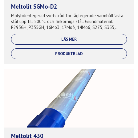
Meltolit SGMo-D2
Molybdenlegerad svetstråd för låglegerade varmhållfasta
stål upp till 500°C och finkorniga stål. Grundmaterial:
P295GH, P355GH, 16Mo3, 17Mo3, 14Mo6, S275, S355,
S420, A210, A285, A335, A516,...
LÄS MER
PRODUKTBLAD
Meltolit 430