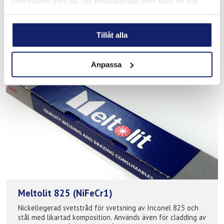
information som du har tillhandahållit eller som de har
svetsning av artskilda stål eller sammanfogning av rostfritt
samlat in när du har använt deras tjänster.
stål mot olegerat/låglegerat stål.
Tillåt alla
LÄS MER
PRODUKTBLAD
Anpassa
Meltolit 825 (NiFeCr1)
Nickellegerad svetstråd för svetsning av Inconel 825 och
stål med likartad komposition. Används även för cladding av