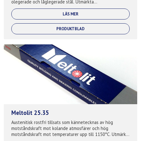
olegerade och låglegerade stål. Utmärkta
korrosionsbeständiga egenskaper speciel...
LÄS MER
PRODUKTBLAD
Meltolit 25.35
Austenitisk rostfri tillsats som kännetecknas av hög
motståndskraft mot kolande atmosfärer och hög
motståndskraft mot temperaturer upp till 1150°C. Utmärkt
svetsbarhet på både AC och DC+. Denna kva...