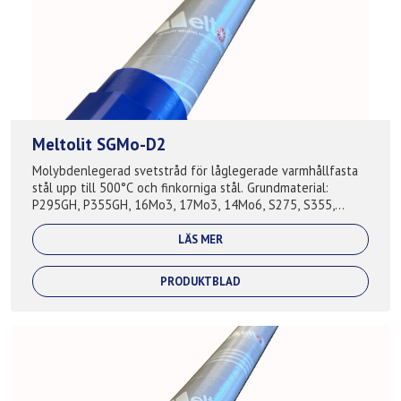
Meltolit SGMo-D2
Molybdenlegerad svetstråd för låglegerade varmhållfasta
stål upp till 500°C och finkorniga stål. Grundmaterial:
P295GH, P355GH, 16Mo3, 17Mo3, 14Mo6, S275, S355,
S420, A210, A285, A335, A516,...
LÄS MER
PRODUKTBLAD