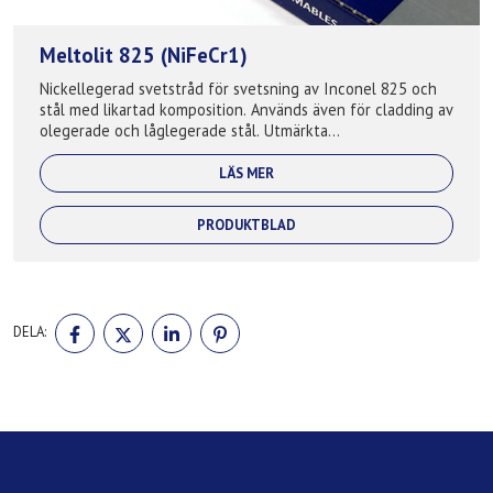
Meltolit 825 (NiFeCr1)
Nickellegerad svetstråd för svetsning av Inconel 825 och
stål med likartad komposition. Används även för cladding av
olegerade och låglegerade stål. Utmärkta
korrosionsbeständiga egenskaper speciel...
LÄS MER
PRODUKTBLAD
DELA
DELA
DELA
DELA
DELA:
PÅ
PÅ
PÅ
PÅ
FACEBOOK
TWITTER
LINKEDIN
PINTEREST