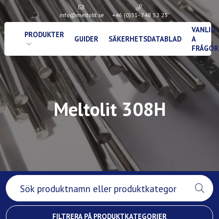
info@meltolit.se
+46 (0)31- 748 52 25
VANLIG
PRODUKTER
GUIDER
SÄKERHETSDATABLAD
A
FRÅGOR
Meltolit 308H
FILTRERA PÅ PRODUKTKATEGORIER