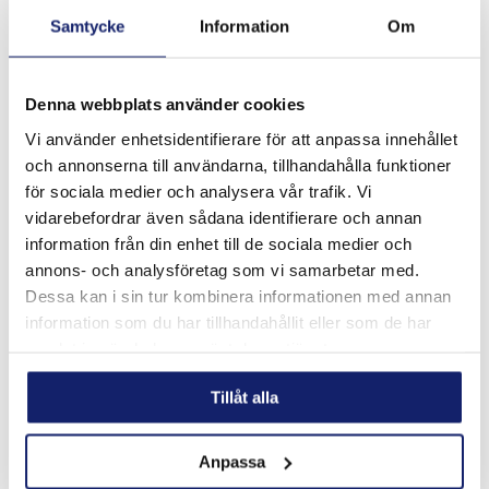
Samtycke
Information
Om
Denna webbplats använder cookies
Meltolit 16.8.2
Vi använder enhetsidentifierare för att anpassa innehållet
Utformad för svetsning av rostfritt stål som typ 16-8-2,
och annonserna till användarna, tillhandahålla funktioner
1.4418, 308H, 316H, 321 och 347 med kolhalt från 0,04 %
till 0,10 % för högtrycks- och högtemperaturrörsystem.
för sociala medier och analysera vår trafik. Vi
Används vanli...
vidarebefordrar även sådana identifierare och annan
LÄS MER
information från din enhet till de sociala medier och
annons- och analysföretag som vi samarbetar med.
PRODUKTBLAD
Dessa kan i sin tur kombinera informationen med annan
information som du har tillhandahållit eller som de har
samlat in när du har använt deras tjänster.
Tillåt alla
Anpassa