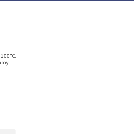
1100°C.
oloy