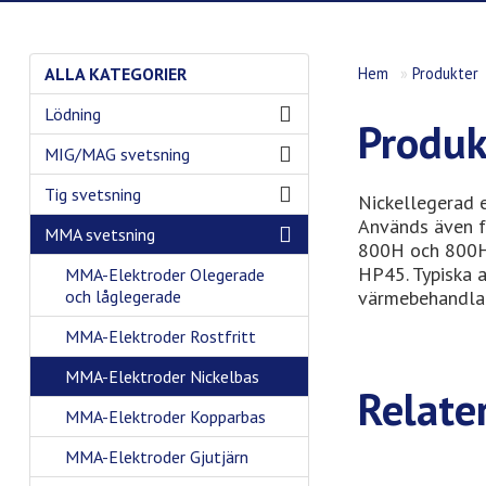
ALLA KATEGORIER
Hem
»
Produkter
Lödning
Produk
MIG/MAG svetsning
Tig svetsning
Nickellegerad 
Används även f
MMA svetsning
800H och 800HT
HP45. Typiska a
MMA-Elektroder Olegerade
och låglegerade
värmebehandlad
MMA-Elektroder Rostfritt
MMA-Elektroder Nickelbas
Relate
MMA-Elektroder Kopparbas
MMA-Elektroder Gjutjärn