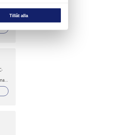
sk
400
Tillåt alla
C-