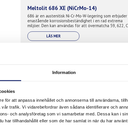
Meltolit 686 XE (NiCrMo-14)
686 är en austenitisk Ni-Cr-Mo-W-legering som erbjuder
enastående korrosionsbeständighet i en rad extrema
miljöer. Den kan användas för att övermatcha 59, 622, 
och 625. Den används också för o...
LÄS MER
Meltolit 122 XE (NiCrMo-10)
Information
Nickellegerad elektrod för svetsning av stål som C-22, 
Incoloy 25-6 och Incoloy 825. Liknar C4 och C-276
legeringar men med högre Cr vilket gör den användbar i
bredare spektrum. Den är myc...
cookies
LÄS MER
e för att anpassa innehållet och annonserna till användarna, tillh
vår trafik. Vi vidarebefordrar även sådana identifierare och anna
nnons- och analysföretag som vi samarbetar med. Dessa kan i sin
har tillhandahållit eller som de har samlat in när du har använt 
Meltolit 60 XE (NiCu7)