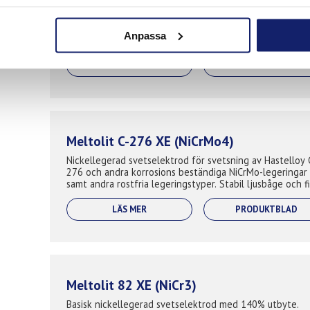
Koppar/nickellegerad svetselektrod. Används inom kemi
industri där svetsning behövs av monel-typ. Ex. monel 
Anpassa
och 404. Även för sammanfogning av nickel och
koppar/nickellegeringar.
LÄS MER
PRODUKTBLAD
Meltolit C-276 XE (NiCrMo4)
Nickellegerad svetselektrod för svetsning av Hastelloy 
276 och andra korrosions beständiga NiCrMo-legeringar
samt andra rostfria legeringstyper. Stabil ljusbåge och fina
strängar resistent i s...
LÄS MER
PRODUKTBLAD
Meltolit 82 XE (NiCr3)
Basisk nickellegerad svetselektrod med 140% utbyte.