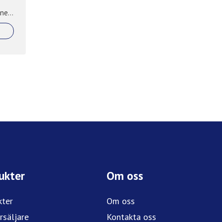
 ner
ukter
Om oss
kter
Om oss
rsäljare
Kontakta oss