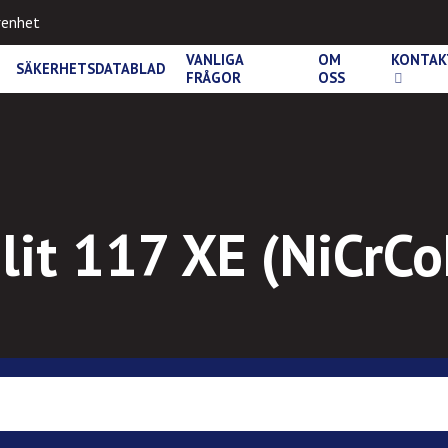
renhet
VANLIGA
OM
KONTAK
SÄKERHETSDATABLAD
FRÅGOR
OSS
lit 117 XE (NiCrC