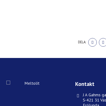
DELA
DELA:
PÅ
FACE
Kontakt
J A Gahms ga
S-421 31 Väs
Frölunda