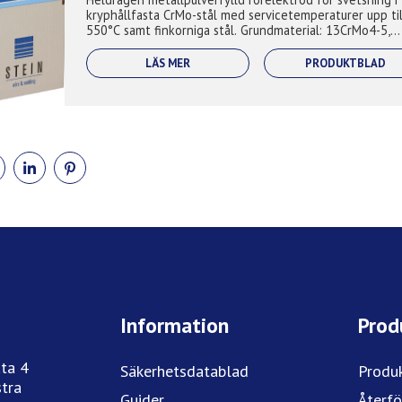
kryphållfasta CrMo-stål med servicetemperaturer upp til
550°C samt finkorniga stål. Grundmaterial: 13CrMo4-5,
15CrMo5, 16CrMoV4, G17CrMo5...
LÄS MER
PRODUKTBLAD
DELA
DELA
DELA
PÅ
PÅ
PÅ
BOOK
TWITTER
LINKEDIN
PINTEREST
Information
Prod
ta 4
Säkerhetsdatablad
Produ
tra
Guider
Återfö