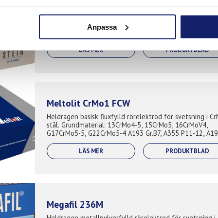
Megafil 237M
237M är en metallpulverfylld sömlös rörtråd för svetsn
av 2,25Cr/1,0%Mo kryphållfasta stål(CrMo2). Applikationer:
Anpassa
Kemisk och petrokemisk industri där motstånd mot
vätesprickor och stresskorro...
LÄS MER
PRODUKTBLAD
Meltolit CrMo1 FCW
Heldragen basisk fluxfylld rörelektrod för svetsning i C
stål. Grundmaterial: 13CrMo4-5, 15CrMo5, 16CrMoV4,
G17CrMo5-5, G22CrMo5-4 A193 Gr.B7, A355 P11-12, A19
B7 13CrMo4-5, 15CrMo3, 13CrMo...
LÄS MER
PRODUKTBLAD
Megafil 236M
Heldragen metallpulverfylld rörelektrod för svetsning i