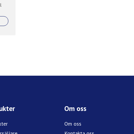
l
ukter
Om oss
kter
Om oss
rsäljare
Kontakta oss