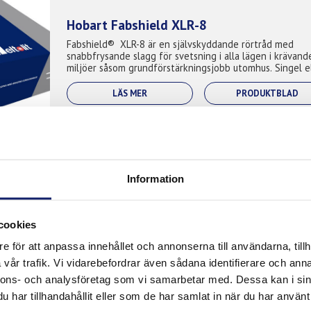
Hobart Fabshield XLR-8
Fabshield® XLR-8 är en självskyddande rörtråd med
snabbfrysande slagg för svetsning i alla lägen i krävand
miljöer såsom grundförstärkningsjobb utomhus. Singel e
flersträngssvetsning. Anvä...
LÄS MER
PRODUKTBLAD
Meltolit 71-X OA
Information
Självskyddande rörtråd för svetsning i alla lägen i olege
och låglegerat stål. Kan även svetsa förzinkad plåt.
Lättlossnande slagg. Typiska applikationer: Tankar,
tryckkokare, stålkon...
cookies
LÄS MER
PRODUKTBLAD
e för att anpassa innehållet och annonserna till användarna, tillh
vår trafik. Vi vidarebefordrar även sådana identifierare och anna
nnons- och analysföretag som vi samarbetar med. Dessa kan i sin
har tillhandahållit eller som de har samlat in när du har använt 