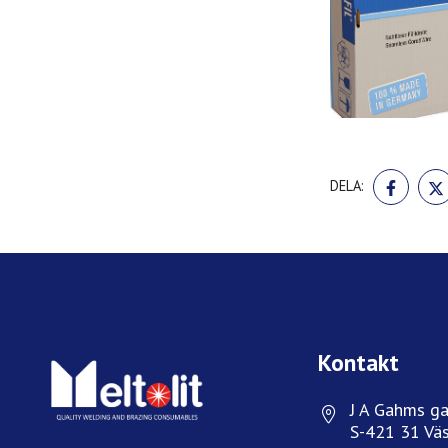
DELA
DELA:
PÅ
FACE
Kontakt
J A Gahms ga
S-421 31 Väs