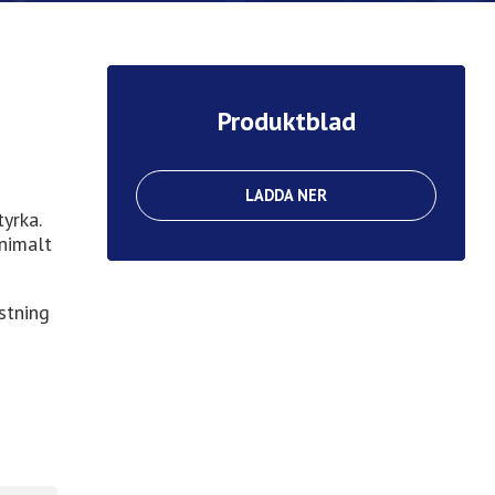
Produktblad
LADDA NER
yrka.
inimalt
ustning