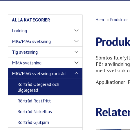
ALLA KATEGORIER
Hem
»
Produkter
Lödning
Produk
MIG/MAG svetsning
Tig svetsning
Sömlös fluxfyll
MMA svetsning
För användning 
med svetsrök o
MIG/MAG svetsning rörtråd
Applikationer: P
Rörtråd Olegerad och
låglegerad
Rörtråd Rostfritt
Relate
Rörtråd Nickelbas
Rörtråd Gjutjärn