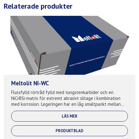
Relaterade produkter
Meltolit NI-WC
Flussfylld rörtråd fylld med tungstenkarbider och en
NiCrBSi-matris för extremt abrasivt slitage i kombination
med korrosion. Legeringen har en låg smältpunkt mellan
900-1050°C och får en len oc...
LÄS MER
PRODUKTBLAD