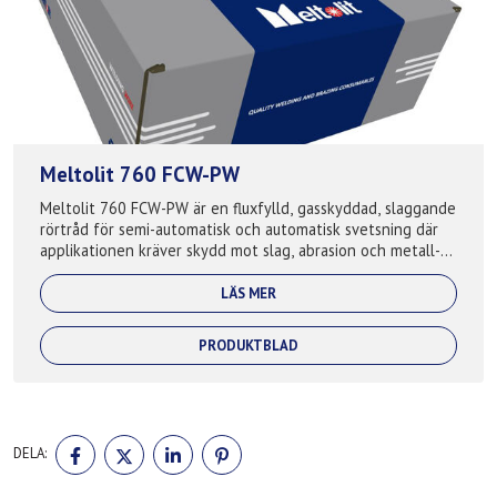
Meltolit 760 FCW-PW
Meltolit 760 FCW-PW är en fluxfylld, gasskyddad, slaggande
rörtråd för semi-automatisk och automatisk svetsning där
applikationen kräver skydd mot slag, abrasion och metall-
metall slitage. Ger ett ...
LÄS MER
PRODUKTBLAD
DELA
DELA
DELA
DELA
DELA:
PÅ
PÅ
PÅ
PÅ
FACEBOOK
TWITTER
LINKEDIN
PINTEREST