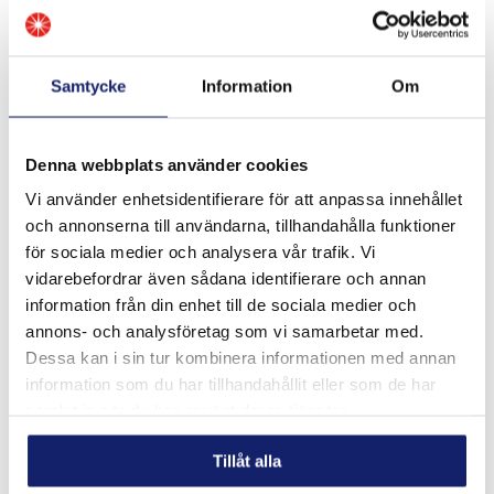
Samtycke
Information
Om
Denna webbplats använder cookies
Vi använder enhetsidentifierare för att anpassa innehållet
och annonserna till användarna, tillhandahålla funktioner
Meltolit 755 ECO
för sociala medier och analysera vår trafik. Vi
Meltolit 755 ECO är en metallpulverfylld sömlös
vidarebefordrar även sådana identifierare och annan
förkopprad rörtråd för semi-automatisk och automatisk
information från din enhet till de sociala medier och
svetsning där applikationen kräver skydd mot slag, abrasion
och metall-metall slitage. Tråden ...
annons- och analysföretag som vi samarbetar med.
LÄS MER
Dessa kan i sin tur kombinera informationen med annan
information som du har tillhandahållit eller som de har
PRODUKTBLAD
samlat in när du har använt deras tjänster.
Tillåt alla