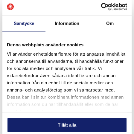
Samtycke
Information
Om
Denna webbplats använder cookies
Vi använder enhetsidentifierare för att anpassa innehållet
och annonserna till användarna, tillhandahålla funktioner
Meltolit 755 ECO
för sociala medier och analysera vår trafik. Vi
Meltolit 755 ECO är en metallpulverfylld sömlös
vidarebefordrar även sådana identifierare och annan
förkopprad rörtråd för semi-automatisk och automatisk
information från din enhet till de sociala medier och
svetsning där applikationen kräver skydd mot slag, abrasion
och metall-metall slitage. Tråden ...
annons- och analysföretag som vi samarbetar med.
LÄS MER
Dessa kan i sin tur kombinera informationen med annan
information som du har tillhandahållit eller som de har
PRODUKTBLAD
samlat in när du har använt deras tjänster.
Tillåt alla