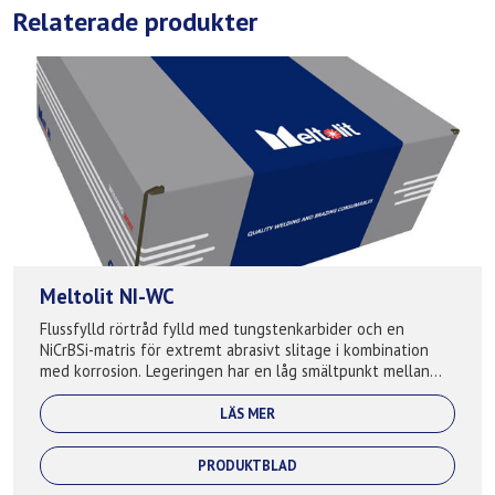
Relaterade produkter
Meltolit NI-WC
Flussfylld rörtråd fylld med tungstenkarbider och en
NiCrBSi-matris för extremt abrasivt slitage i kombination
med korrosion. Legeringen har en låg smältpunkt mellan
900-1050°C och får en len oc...
LÄS MER
PRODUKTBLAD