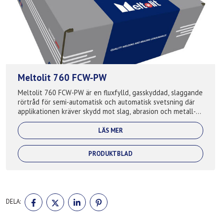
Meltolit 760 FCW-PW
Meltolit 760 FCW-PW är en fluxfylld, gasskyddad, slaggande
rörtråd för semi-automatisk och automatisk svetsning där
applikationen kräver skydd mot slag, abrasion och metall-
metall slitage. Ger ett ...
LÄS MER
PRODUKTBLAD
DELA
DELA
DELA
DELA
DELA:
PÅ
PÅ
PÅ
PÅ
FACEBOOK
TWITTER
LINKEDIN
PINTEREST