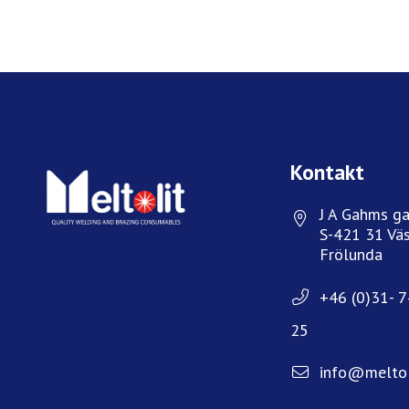
Kontakt
J A Gahms ga
S-421 31 Väs
Frölunda
+46 (0)31- 
25
info@meltol