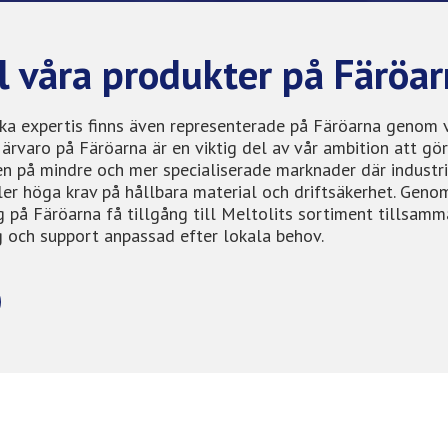
ll våra produkter på Färöa
ska expertis finns även representerade på Färöarna genom 
ärvaro på Färöarna är en viktig del av vår ambition att gö
en på mindre och mer specialiserade marknader där industri
ler höga krav på hållbara material och driftsäkerhet. Geno
g på Färöarna få tillgång till Meltolits sortiment tillsam
ng och support anpassad efter lokala behov.