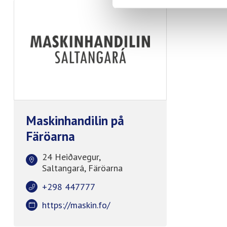
Maskinhandilin på
Färöarna
24 Heiðavegur,
Saltangará, Färöarna
+298 447777
https://maskin.fo/