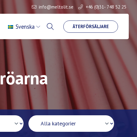
info@meltolit.se
+46 (0)31- 748 52 25
Svenska
ÅTERFÖRSÄLJARE
äröarna