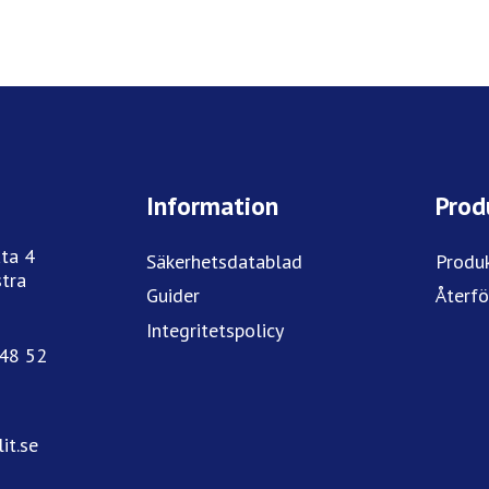
Information
Prod
ta 4
Säkerhetsdatablad
Produ
tra
Guider
Återfö
Integritetspolicy
748 52
it.se