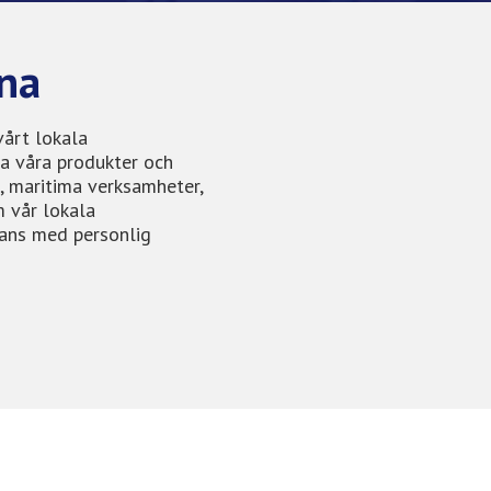
rna
vårt lokala
ra våra produkter och
, maritima verksamheter,
m vår lokala
mans med personlig