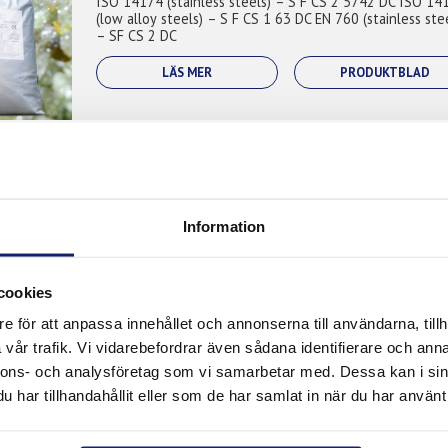
ISO 14174 (stainless steels) – S F CS 2 5742 DC ISO 14174
(low alloy steels) – S F CS 1 63 DC EN 760 (stainless steels)
– SF CS 2 DC
LÄS MER
PRODUKTBLAD
MF 300
ISO 14174 – S A AF 2 5644 DC H5 *) (EN 760 – SA AF 2 
Information
LÄS MER
PRODUKTBLAD
cookies
e för att anpassa innehållet och annonserna till användarna, tillh
vår trafik. Vi vidarebefordrar även sådana identifierare och anna
nnons- och analysföretag som vi samarbetar med. Dessa kan i sin
har tillhandahållit eller som de har samlat in när du har använt 
MF 255
ISO 14174 – S A FB 1 55 AC H5 *) (EN 760 – SA FB 1 55 