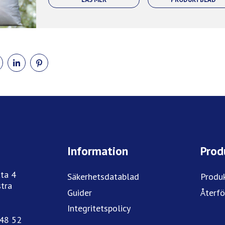
DELA
DELA
DELA
PÅ
PÅ
PÅ
BOOK
TWITTER
LINKEDIN
PINTEREST
Information
Prod
ta 4
Säkerhetsdatablad
Produ
tra
Guider
Återfö
Integritetspolicy
748 52