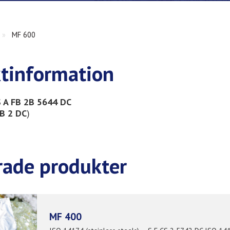
»
MF 600
tinformation
S A FB 2B 5644 DC
B 2 DC
)
rade produkter
MF 400