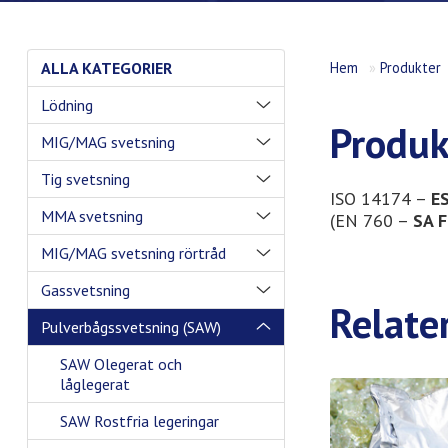
ALLA KATEGORIER
Hem
»
Produkter
Lödning
Produk
MIG/MAG svetsning
Tig svetsning
ISO 14174 –
E
MMA svetsning
(EN 760 –
SA F
MIG/MAG svetsning rörtråd
Gassvetsning
Relate
Pulverbågssvetsning (SAW)
SAW Olegerat och
låglegerat
SAW Rostfria legeringar