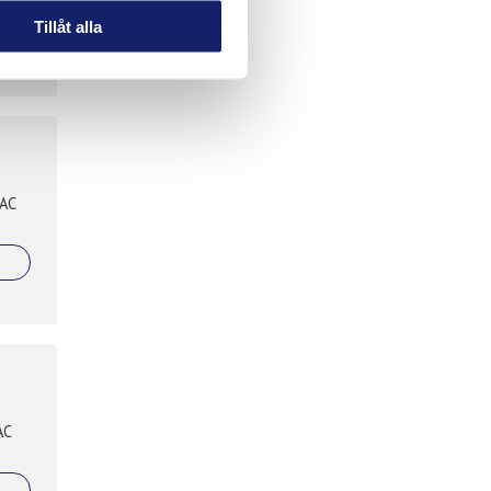
Tillåt alla
 AC
AC