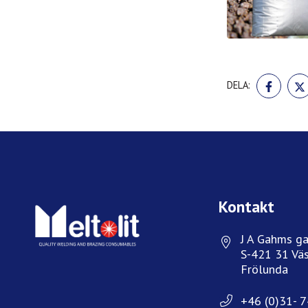
DELA
DELA:
PÅ
FACE
Kontakt
J A Gahms ga
S-421 31 Väs
Frölunda
+46 (0)31- 