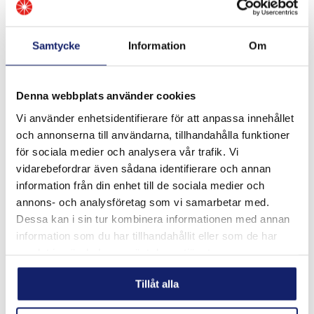
Samtycke
Information
Om
Denna webbplats använder cookies
Vi använder enhetsidentifierare för att anpassa innehållet
Meltolit 16.8.2
och annonserna till användarna, tillhandahålla funktioner
för sociala medier och analysera vår trafik. Vi
Utformad för svetsning av rostfritt stål som typ 16-8-2,
1.4418, 308H, 316H, 321 och 347 med kolhalt från 0,04 %
vidarebefordrar även sådana identifierare och annan
till 0,10 % för högtrycks- och högtemperaturrörsystem.
information från din enhet till de sociala medier och
Används vanligtvis inte för k...
annons- och analysföretag som vi samarbetar med.
LÄS MER
Dessa kan i sin tur kombinera informationen med annan
information som du har tillhandahållit eller som de har
PRODUKTBLAD
samlat in när du har använt deras tjänster.
Tillåt alla