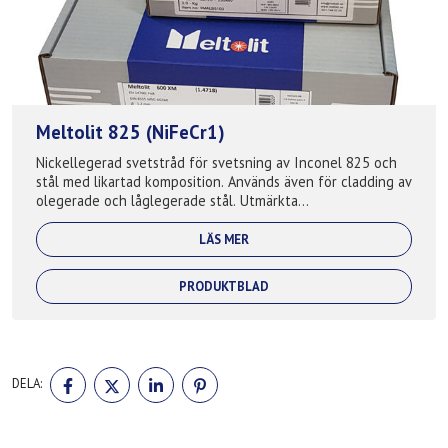
Meltolit 825 (NiFeCr1)
Nickellegerad svetstråd för svetsning av Inconel 825 och
stål med likartad komposition. Används även för cladding av
olegerade och låglegerade stål. Utmärkta
korrosionsbeständiga egenskaper speciel...
LÄS MER
PRODUKTBLAD
DELA
DELA
DELA
DELA
DELA:
PÅ
PÅ
PÅ
PÅ
FACEBOOK
TWITTER
LINKEDIN
PINTEREST