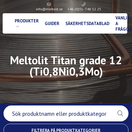
info@meltolit.se
+46 (0)31- 748 52 25
VANLIG
PRODUKTER
GUIDER
SÄKERHETSDATABLAD
A
FRÅGOR
Meltolit Titan grade 12
(Ti0,8Ni0,3Mo)
FILTRERA PÅ PRODUKTKATEGORIER