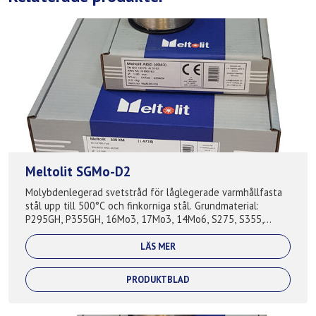
Meltolit SGMo-D2
Molybdenlegerad svetstråd för låglegerade varmhållfasta
stål upp till 500°C och finkorniga stål. Grundmaterial:
P295GH, P355GH, 16Mo3, 17Mo3, 14Mo6, S275, S355,
S420, A210, A285, A335, A516, S27...
LÄS MER
PRODUKTBLAD