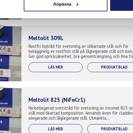
Anpassa
LÄS MER
PRODUKTBLAD
Meltolit 309L
Rostfri tigtråd för svetsning av olikartade stål och för
beläggning av rostfritt stål på låglegerade stål och kols
Ger god spricksäkerhet, bra genomträngning och fina fo
Används även som bu...
LÄS MER
PRODUKTBLAD
Meltolit 825 (NiFeCr1)
Nickellegerad svetstråd för svetsning av Inconel 825 o
stål med likartad komposition. Används även för claddin
olegerade och låglegerade stål. Utmärkta
korrosionsbeständiga egenskaper speciel...
LÄS MER
PRODUKTBLAD