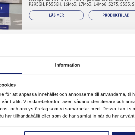
P295GH, P355GH, 16Mo3, 17Mo3, 14Mo6, S275, S355, S
A210, A285, A335, A516, S27...
LÄS MER
PRODUKTBLAD
Meltolit 430
Ferritisk rostfri legering med goda duktila egenskaper i
värmebehandlat tillstånd. För svetsning av likartade
Information
legeringar, påläggning och trådsprutning. Typiska
applikationer: Avgassystem, gjutva...
LÄS MER
PRODUKTBLAD
cookies
e för att anpassa innehållet och annonserna till användarna, tillh
vår trafik. Vi vidarebefordrar även sådana identifierare och anna
nnons- och analysföretag som vi samarbetar med. Dessa kan i sin
Meltolit 16.8.2
har tillhandahållit eller som de har samlat in när du har använt 
Utformad för svetsning av rostfritt stål som typ 16-8-2,
1.4418, 308H, 316H, 321 och 347 med kolhalt från 0,04
till 0,10 % för högtrycks- och högtemperaturrörsystem.
Används vanligtvis inte för k...