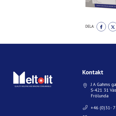
DELA
DELA:
PÅ
FACE
Kontakt
J A Gahms ga
S-421 31 Väs
Frölunda
+46 (0)31- 