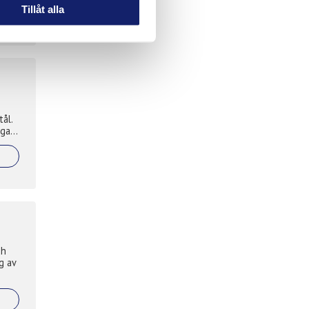
Tillåt alla
tål.
gar.
ch
g av