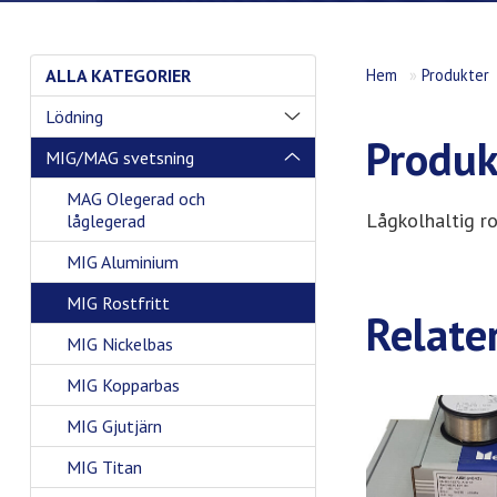
ALLA KATEGORIER
Hem
»
Produkter
Lödning
Produk
MIG/MAG svetsning
MAG Olegerad och
Lågkolhaltig ro
låglegerad
MIG Aluminium
MIG Rostfritt
Relate
MIG Nickelbas
MIG Kopparbas
MIG Gjutjärn
MIG Titan