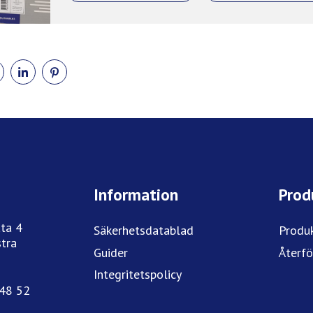
DELA
DELA
DELA
PÅ
PÅ
PÅ
BOOK
TWITTER
LINKEDIN
PINTEREST
Information
Prod
ta 4
Säkerhetsdatablad
Produ
tra
Guider
Återfö
Integritetspolicy
748 52