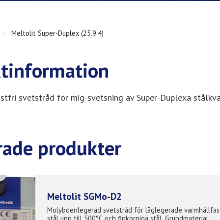
»
Meltolit Super-Duplex (25.9.4)
tinformation
stfri svetstråd för mig-svetsning av Super-Duplexa stålkval
rade produkter
Meltolit SGMo-D2
Molybdenlegerad svetstråd för låglegerade varmhållfas
stål upp till 500°C och finkorniga stål. Grundmaterial: