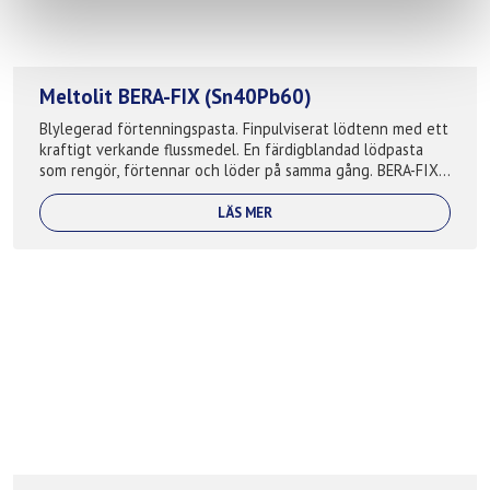
Meltolit BERA-FIX (Sn40Pb60)
Blylegerad förtenningspasta. Finpulviserat lödtenn med ett
kraftigt verkande flussmedel. En färdigblandad lödpasta
som rengör, förtennar och löder på samma gång. BERA-FIX
är mycket lättanvänt och f...
LÄS MER