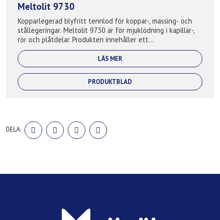
Meltolit 9730
Kopparlegerad blyfritt tennlod för koppar-, mässing- och
stållegeringar. Meltolit 9730 är för mjuklödning i kapillär-,
rör och plåtdelar. Produkten innehåller ett
mjuklodsflussmedel som bryter ”...
LÄS MER
PRODUKTBLAD
DELA
DELA
DELA
DELA
DELA:
PÅ
PÅ
PÅ
PÅ
FACEBOOK
TWITTER
LINKEDIN
PINTEREST