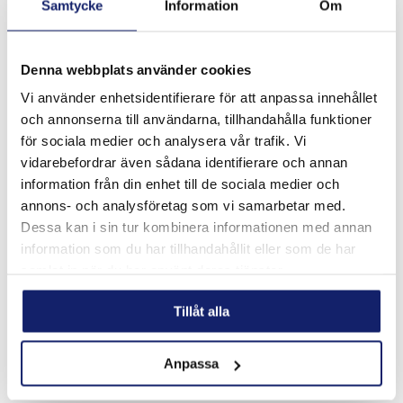
Samtycke
Information
Om
Denna webbplats använder cookies
Vi använder enhetsidentifierare för att anpassa innehållet
Meltolit Z-fluss Spezial
och annonserna till användarna, tillhandahålla funktioner
Meltolit Z-fluss Spezial är ett mycket kraftfullt flussmedel
för sociala medier och analysera vår trafik. Vi
för lödning av stål och rostfria högre legerade stål såsom
vidarebefordrar även sådana identifierare och annan
316Ti, 318 och Duplexa stålkvaliteter.
Förpackningsstorlekar: 100ml, 500ml...
information från din enhet till de sociala medier och
LÄS MER
annons- och analysföretag som vi samarbetar med.
Dessa kan i sin tur kombinera informationen med annan
PRODUKTBLAD
information som du har tillhandahållit eller som de har
samlat in när du har använt deras tjänster.
Tillåt alla
Anpassa