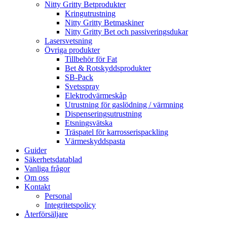
Nitty Gritty Betprodukter
Kringutrustning
Nitty Gritty Betmaskiner
Nitty Gritty Bet och passiveringsdukar
Lasersvetsning
Övriga produkter
Tillbehör för Fat
Bet & Rotskyddsprodukter
SB-Pack
Svetsspray
Elektrodvärmeskåp
Utrustning för gaslödning / värmning
Dispenseringsutrustning
Etsningsvätska
Träspatel för karrosserispackling
Värmeskyddspasta
Guider
Säkerhetsdatablad
Vanliga frågor
Om oss
Kontakt
Personal
Integritetspolicy
Återförsäljare