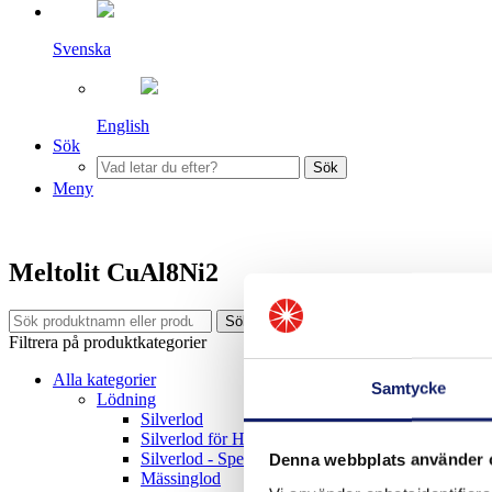
Svenska
English
Sök
Sök
Meny
Meltolit CuAl8Ni2
Sök
Filtrera på produktkategorier
Alla kategorier
Samtycke
Lödning
Silverlod
Silverlod för Hårdmetall
Silverlod - Special
Denna webbplats använder 
Mässinglod