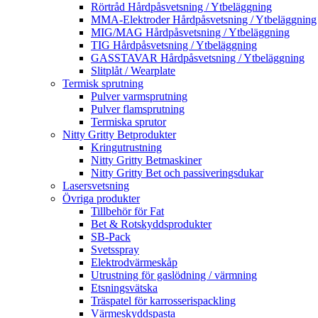
Rörtråd Hårdpåsvetsning / Ytbeläggning
MMA-Elektroder Hårdpåsvetsning / Ytbeläggning
MIG/MAG Hårdpåsvetsning / Ytbeläggning
TIG Hårdpåsvetsning / Ytbeläggning
GASSTAVAR Hårdpåsvetsning / Ytbeläggning
Slitplåt / Wearplate
Termisk sprutning
Pulver varmsprutning
Pulver flamsprutning
Termiska sprutor
Nitty Gritty Betprodukter
Kringutrustning
Nitty Gritty Betmaskiner
Nitty Gritty Bet och passiveringsdukar
Lasersvetsning
Övriga produkter
Tillbehör för Fat
Bet & Rotskyddsprodukter
SB-Pack
Svetsspray
Elektrodvärmeskåp
Utrustning för gaslödning / värmning
Etsningsvätska
Träspatel för karrosserispackling
Värmeskyddspasta