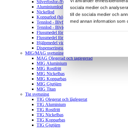
Vi använder enhetsidentifierar
Silverfosfor-/Fosforkopparlod
Aluminiumlod
sociala medier och analysera 
Nickellod
till de sociala medier och a
Kopparlod (högtemp)
med annan information som du 
Tennlod - Blyfria
Tennlod - Blylegerade
Flussmedel för hårdlödning
Flussmedel för mjuklödning
Hjälpmedel vid Lödning
Dispenseringsutrustning
MIG/MAG svetsning
MAG Olegerad och låglegerad
MIG Aluminium
MIG Rostfritt
MIG Nickelbas
MIG Kopparbas
MIG Gjutjärn
MIG Titan
Tig svetsning
TIG Olegerat och låglegerat
TIG Aluminium
TIG Rostfritt
TIG Nickelbas
TIG Kopparbas
TIG Gjutjärn