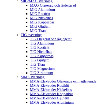
MIG/MAG svetsning
MAG Olegerad och låglegerad
MIG Aluminium
MIG Rostfritt
MIG Nickelbas
MIG Kopparbas
MIG Gjutjärn
MIG Titan
TIG svetsning
TIG Olegerat och låglegerat
TIG Aluminium
TIG Rostfritt
TIG Nickelbas
TIG Kopparbas
TIG Gjutjärn
TIG Titan
TIG Magnesium
TIG Zirkonium
MMA svetsning
MMA-Elektroder Olegerade och låglegerade
MMA-Elektroder Rostfritt
MMA-Elektroder Nickelbas
MMA-Elektroder Kopparbas
MMA-Elektroder Gjutjärn
MMA-Elektroder Aluminium