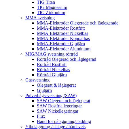
TIG Titan
TIG Magnesium
TIG Zirkonium
MMA svetsning
MMA-Elektroder Olegerade och låglegerade
MMA-Elektroder Rostfritt
MMA-Elektroder Nickelbas
MMA-Elektroder Kopparbas
MMA-Elektroder Gjutjärn
MMA-Elektroder Aluminium
MIG/MAG svetsning rörtråd
Rörtråd Olegerad och låglegerad
Rörtråd Rostfritt
Rörtråd Nickelbas
Rörtråd Gjutjärn
Gassvetsning
Olegerat & låglegerat
Gjutjärn
Pulverbågssvetsning (SAW)
SAW Olegerat och låglegerat
SAW Rostfria legeringar
SAW Nickellegeringar
Flux
Band för påläggning/cladding
Ytbeläggning / slitage / hårdsvets