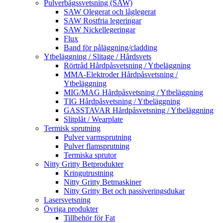
Pulverbågssvetsning (SAW)
SAW Olegerat och låglegerat
SAW Rostfria legeringar
SAW Nickellegeringar
Flux
Band för påläggning/cladding
Ytbeläggning / Slitage / Hårdsvets
Rörtråd Hårdpåsvetsning / Ytbeläggning
MMA-Elektroder Hårdpåsvetsning /
Ytbeläggning
MIG/MAG Hårdpåsvetsning / Ytbeläggning
TIG Hårdpåsvetsning / Ytbeläggning
GASSTAVAR Hårdpåsvetsning / Ytbeläggning
Slitplåt / Wearplate
Termisk sprutning
Pulver varmsprutning
Pulver flamsprutning
Termiska sprutor
Nitty Gritty Betprodukter
Kringutrustning
Nitty Gritty Betmaskiner
Nitty Gritty Bet och passiveringsdukar
Lasersvetsning
Övriga produkter
Tillbehör för Fat