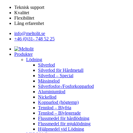
Teknisk support
Kvalitet
Flexibilitet
Lång erfarenhet
info@meltolit.se
+46 (0)31- 748 52 25
Produkter
Lödning
Silverlod
Silverlod för Hårdmetall
Silverlod – Special
Mässinglod
Silverfosfor-/Fosforkopparlod
Aluminiumlod
Nickellod
Kopparlod (högtemp)
Tennlod – Blyfria
Tennlod – Blylegerade
Flussmedel för hårdlödning
Flussmedel för mjuklödning
Hjälpmedel vid Lödning