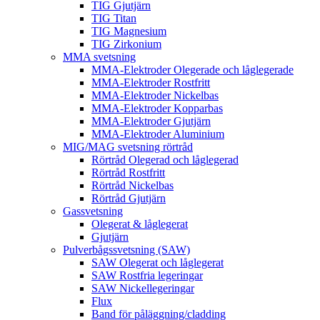
TIG Gjutjärn
TIG Titan
TIG Magnesium
TIG Zirkonium
MMA svetsning
MMA-Elektroder Olegerade och låglegerade
MMA-Elektroder Rostfritt
MMA-Elektroder Nickelbas
MMA-Elektroder Kopparbas
MMA-Elektroder Gjutjärn
MMA-Elektroder Aluminium
MIG/MAG svetsning rörtråd
Rörtråd Olegerad och låglegerad
Rörtråd Rostfritt
Rörtråd Nickelbas
Rörtråd Gjutjärn
Gassvetsning
Olegerat & låglegerat
Gjutjärn
Pulverbågssvetsning (SAW)
SAW Olegerat och låglegerat
SAW Rostfria legeringar
SAW Nickellegeringar
Flux
Band för påläggning/cladding