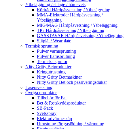
Ytbeläggning / slitage / hårdsvets
Rörtråd Hårdpåsvetsning / Ytbeläggning
MMA-Elektroder Hårdpåsvetsning /
Ytbeläggning
MIG/MAG Hårdpåsvetsning / Ytbeläggning
TIG Hårdpåsvetsning / Ytbeläggning
GASSTAVAR Hårdpåsvetsning / Ytbeläggning
Slitplåt / Wearplate
Termisk sprutning
Pulver varmsprutning
Pulver flamsprutning
Termiska sprutor
Nitty Gritty Betprodukter
Kringutrustning
Nitty Gritty Betmaskiner
Nitty Gritty Bet och passiveringsdukar
Lasersvetsning
Övriga produkter
Tillbehör för Fat
Bet & Rotskyddsprodukter
SB-Pack
Svetsspray
Elektrodvärmeskåp
Utrustning för gaslödning / värmning
Etsningsvätska