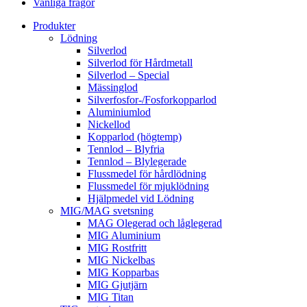
Vanliga frågor
Produkter
Lödning
Silverlod
Silverlod för Hårdmetall
Silverlod – Special
Mässinglod
Silverfosfor-/Fosforkopparlod
Aluminiumlod
Nickellod
Kopparlod (högtemp)
Tennlod – Blyfria
Tennlod – Blylegerade
Flussmedel för hårdlödning
Flussmedel för mjuklödning
Hjälpmedel vid Lödning
MIG/MAG svetsning
MAG Olegerad och låglegerad
MIG Aluminium
MIG Rostfritt
MIG Nickelbas
MIG Kopparbas
MIG Gjutjärn
MIG Titan