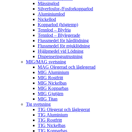
Mässinglod
Silverfosfor-/Fosforkopparlod
Aluminiumlod
Nickellod
Kopparlod (högtemp)
Tennlod – Blyfria
Tennlod – Blylegerade
Flussmedel för hårdlödning
Flussmedel för mjuklödning
Hjälpmedel vid Lödning
Dispenseringsutrustning
MIG/MAG svetsning
MAG Olegerad och låglegerad
MIG Aluminium
MIG Rostfritt
MIG Nickelbas
MIG Kopparbas
MIG Gjutjärn
MIG Titan
Tig svetsning
TIG Olegerat och låglegerat
TIG Aluminium
TIG Rostfritt
TIG Nickelbas
TIG Kopparbas