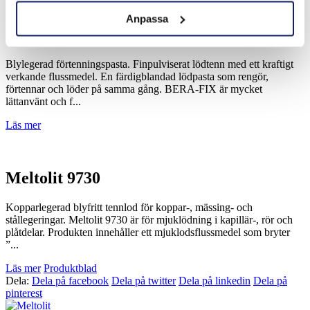
Anpassa
Meltolit BERA-FIX (Sn40Pb60)
Blylegerad förtenningspasta. Finpulviserat lödtenn med ett kraftigt
verkande flussmedel. En färdigblandad lödpasta som rengör,
förtennar och löder på samma gång. BERA-FIX är mycket
lättanvänt och f...
Läs mer
Meltolit 9730
Kopparlegerad blyfritt tennlod för koppar-, mässing- och
stållegeringar. Meltolit 9730 är för mjuklödning i kapillär-, rör och
plåtdelar. Produkten innehåller ett mjuklodsflussmedel som bryter
”...
Läs mer
Produktblad
Dela:
Dela på facebook
Dela på twitter
Dela på linkedin
Dela på
pinterest