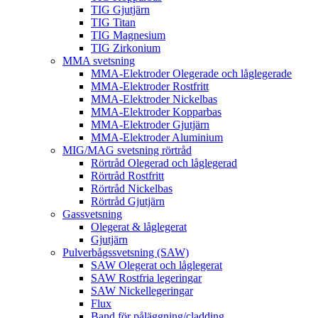
TIG Gjutjärn
TIG Titan
TIG Magnesium
TIG Zirkonium
MMA svetsning
MMA-Elektroder Olegerade och låglegerade
MMA-Elektroder Rostfritt
MMA-Elektroder Nickelbas
MMA-Elektroder Kopparbas
MMA-Elektroder Gjutjärn
MMA-Elektroder Aluminium
MIG/MAG svetsning rörtråd
Rörtråd Olegerad och låglegerad
Rörtråd Rostfritt
Rörtråd Nickelbas
Rörtråd Gjutjärn
Gassvetsning
Olegerat & låglegerat
Gjutjärn
Pulverbågssvetsning (SAW)
SAW Olegerat och låglegerat
SAW Rostfria legeringar
SAW Nickellegeringar
Flux
Band för påläggning/cladding