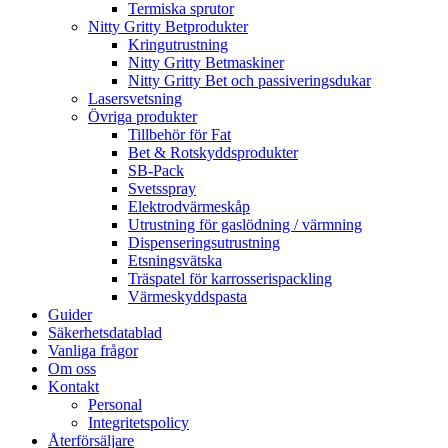
Termiska sprutor
Nitty Gritty Betprodukter
Kringutrustning
Nitty Gritty Betmaskiner
Nitty Gritty Bet och passiveringsdukar
Lasersvetsning
Övriga produkter
Tillbehör för Fat
Bet & Rotskyddsprodukter
SB-Pack
Svetsspray
Elektrodvärmeskåp
Utrustning för gaslödning / värmning
Dispenseringsutrustning
Etsningsvätska
Träspatel för karrosserispackling
Värmeskyddspasta
Guider
Säkerhetsdatablad
Vanliga frågor
Om oss
Kontakt
Personal
Integritetspolicy
Återförsäljare