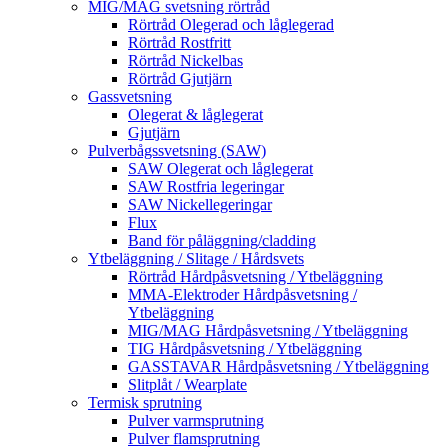
MIG/MAG svetsning rörtråd
Rörtråd Olegerad och låglegerad
Rörtråd Rostfritt
Rörtråd Nickelbas
Rörtråd Gjutjärn
Gassvetsning
Olegerat & låglegerat
Gjutjärn
Pulverbågssvetsning (SAW)
SAW Olegerat och låglegerat
SAW Rostfria legeringar
SAW Nickellegeringar
Flux
Band för påläggning/cladding
Ytbeläggning / Slitage / Hårdsvets
Rörtråd Hårdpåsvetsning / Ytbeläggning
MMA-Elektroder Hårdpåsvetsning /
Ytbeläggning
MIG/MAG Hårdpåsvetsning / Ytbeläggning
TIG Hårdpåsvetsning / Ytbeläggning
GASSTAVAR Hårdpåsvetsning / Ytbeläggning
Slitplåt / Wearplate
Termisk sprutning
Pulver varmsprutning
Pulver flamsprutning