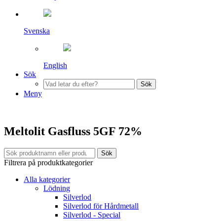
Svenska
English
Sök
Sök
Meny
Meltolit Gasfluss 5GF 72%
Sök
Filtrera på produktkategorier
Alla kategorier
Lödning
Silverlod
Silverlod för Hårdmetall
Silverlod - Special