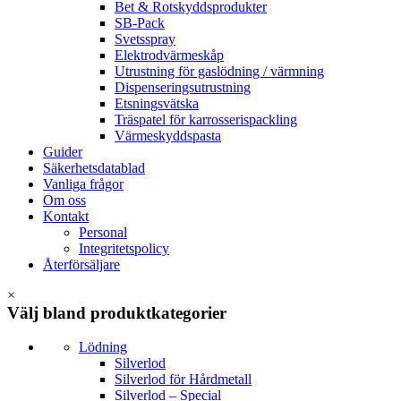
Bet & Rotskyddsprodukter
SB-Pack
Svetsspray
Elektrodvärmeskåp
Utrustning för gaslödning / värmning
Dispenseringsutrustning
Etsningsvätska
Träspatel för karrosserispackling
Värmeskyddspasta
Guider
Säkerhetsdatablad
Vanliga frågor
Om oss
Kontakt
Personal
Integritetspolicy
Återförsäljare
×
Välj bland produktkategorier
Lödning
Silverlod
Silverlod för Hårdmetall
Silverlod – Special