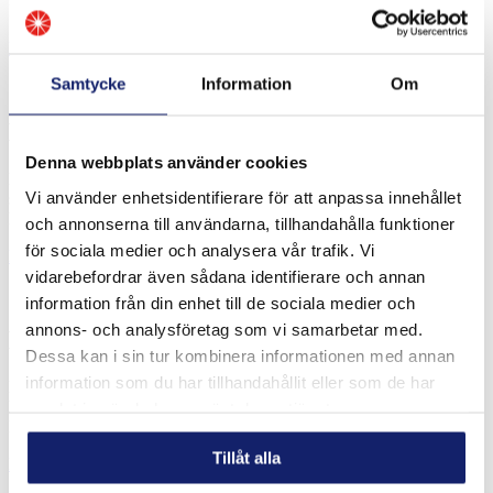
karosserispa...
Läs mer
Produktblad
Samtycke
Information
Om
Meltolit Karosseritenn Blyfritt (Sn92Cu8)
Denna webbplats använder cookies
Blyfritt lödtenn för karosseriarbeten. Lodet har en väldigt långt
Vi använder enhetsidentifierare för att anpassa innehållet
smältintervall mellan 230-400°C och är därför mycket användbar för
karosserispackling på bilkarosser och andra plåtdetaljer. Zinkh...
och annonserna till användarna, tillhandahålla funktioner
för sociala medier och analysera vår trafik. Vi
Läs mer
Produktblad
vidarebefordrar även sådana identifierare och annan
information från din enhet till de sociala medier och
annons- och analysföretag som vi samarbetar med.
Meltolit Z-fluss Spezial
Dessa kan i sin tur kombinera informationen med annan
information som du har tillhandahållit eller som de har
Meltolit Z-fluss Spezial är ett mycket kraftfullt flussmedel för
lödning av stål och rostfria högre legerade stål såsom 316Ti, 318 och
samlat in när du har använt deras tjänster.
Duplexa stålkvaliteter. Förpackningsstorlekar: 100ml, 500ml...
Tillåt alla
Läs mer
Produktblad