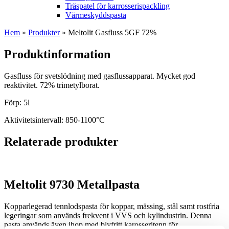
Träspatel för karrosserispackling
Värmeskyddspasta
Hem
»
Produkter
»
Meltolit Gasfluss 5GF 72%
Produktinformation
Gasfluss för svetslödning med gasflussapparat. Mycket god
reaktivitet. 72% trimetylborat.
Förp: 5l
Aktivitetsintervall: 850-1100°C
Relaterade produkter
Meltolit 9730 Metallpasta
Kopparlegerad tennlodspasta för koppar, mässing, stål samt rostfria
legeringar som används frekvent i VVS och kylindustrin. Denna
pasta används även ihop med blyfritt karosseritenn för