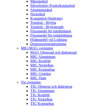
Mässinglod
Silverfosfor-/Fosforkopparlod
Aluminiumlod
Nickellod
Kopparlod (högtemp)
Tennlod - Blyfria
Tennlod - Blylegerade
Flussmedel för hårdlödning
Flussmedel för mjuklödning
Hjälpmedel vid Lödning
Dispenseringsutrustning
MIG/MAG svetsning
MAG Olegerad och låglegerad
MIG Aluminium
MIG Rostfritt
MIG Nickelbas
MIG Kopparbas
MIG Gjutjärn
MIG Titan
Tig svetsning
TIG Olegerat och låglegerat
TIG Aluminium
TIG Rostfritt
TIG Nickelbas
TIG Kopparbas