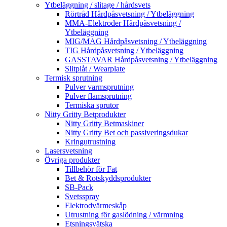
Ytbeläggning / slitage / hårdsvets
Rörtråd Hårdpåsvetsning / Ytbeläggning
MMA-Elektroder Hårdpåsvetsning /
Ytbeläggning
MIG/MAG Hårdpåsvetsning / Ytbeläggning
TIG Hårdpåsvetsning / Ytbeläggning
GASSTAVAR Hårdpåsvetsning / Ytbeläggning
Slitplåt / Wearplate
Termisk sprutning
Pulver varmsprutning
Pulver flamsprutning
Termiska sprutor
Nitty Gritty Betprodukter
Nitty Gritty Betmaskiner
Nitty Gritty Bet och passiveringsdukar
Kringutrustning
Lasersvetsning
Övriga produkter
Tillbehör för Fat
Bet & Rotskyddsprodukter
SB-Pack
Svetsspray
Elektrodvärmeskåp
Utrustning för gaslödning / värmning
Etsningsvätska