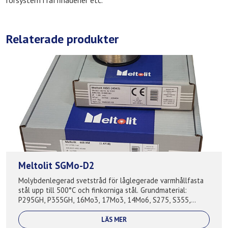
rörsystem i raffinaderier etc.
Relaterade produkter
Meltolit SGMo-D2
Molybdenlegerad svetstråd för låglegerade varmhållfasta
stål upp till 500°C och finkorniga stål. Grundmaterial:
P295GH, P355GH, 16Mo3, 17Mo3, 14Mo6, S275, S355,
S420, A210, A285, A335, A516, S27...
LÄS MER