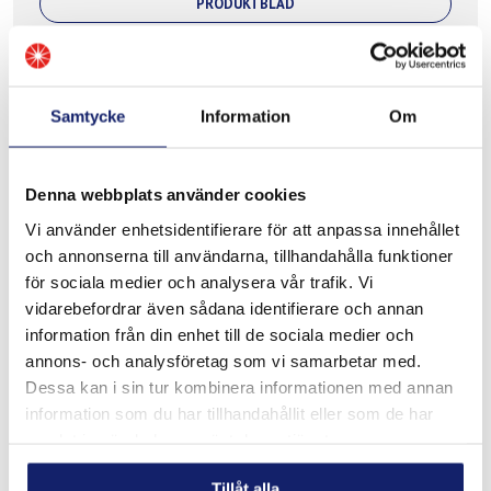
PRODUKTBLAD
Samtycke
Information
Om
Denna webbplats använder cookies
Vi använder enhetsidentifierare för att anpassa innehållet
och annonserna till användarna, tillhandahålla funktioner
för sociala medier och analysera vår trafik. Vi
Meltolit 16.8.2
vidarebefordrar även sådana identifierare och annan
Utformad för svetsning av rostfritt stål som typ 16-8-2,
information från din enhet till de sociala medier och
1.4418, 308H, 316H, 321 och 347 med kolhalt från 0,04 %
annons- och analysföretag som vi samarbetar med.
till 0,10 % för högtrycks- och högtemperaturrörsystem.
Dessa kan i sin tur kombinera informationen med annan
Används vanligtvis inte för k...
information som du har tillhandahållit eller som de har
LÄS MER
samlat in när du har använt deras tjänster.
PRODUKTBLAD
Tillåt alla