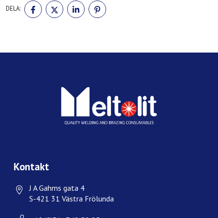
DELA
DELA
DELA
DELA
DELA:
PÅ
PÅ
PÅ
PÅ
FACEBOOK
TWITTER
LINKEDIN
PINTEREST
Kontakt
J A Gahms gata 4
S-421 31 Västra Frölunda