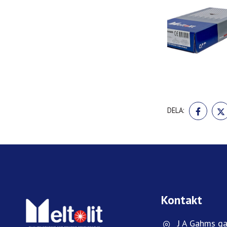
DELA
DELA:
PÅ
FACE
Kontakt
J A Gahms ga