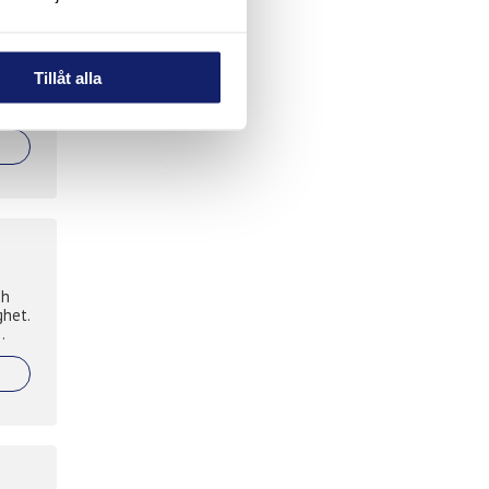
ria
Tillåt alla
sande
g av
ch
ghet.