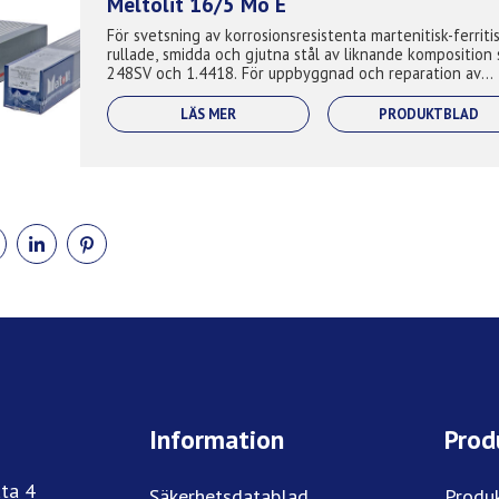
Meltolit 16/5 Mo E
För svetsning av korrosionsresistenta martenitisk-ferriti
rullade, smidda och gjutna stål av liknande komposition
248SV och 1.4418. För uppbyggnad och reparation av
gjutfel, tillverkning ...
LÄS MER
PRODUKTBLAD
DELA
DELA
DELA
PÅ
PÅ
PÅ
BOOK
TWITTER
LINKEDIN
PINTEREST
Information
Prod
ta 4
Säkerhetsdatablad
Produ