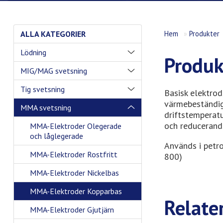
ALLA KATEGORIER
Hem
»
Produkter
Lödning
Produk
MIG/MAG svetsning
Tig svetsning
Basisk elektro
värmebeständig
MMA svetsning
driftstemperatu
och reducerand
MMA-Elektroder Olegerade
och låglegerade
Används i petr
MMA-Elektroder Rostfritt
800)
MMA-Elektroder Nickelbas
MMA-Elektroder Kopparbas
Relate
MMA-Elektroder Gjutjärn