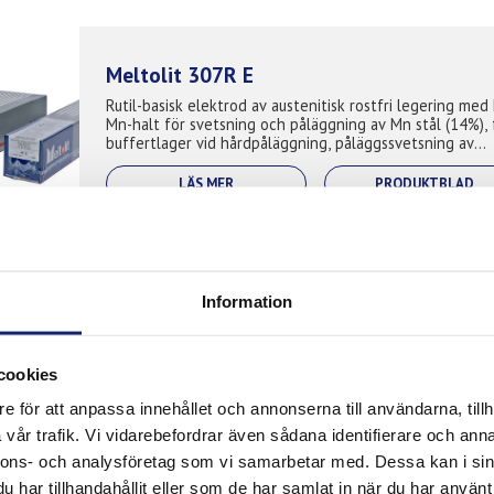
Meltolit 307R E
Rutil-basisk elektrod av austenitisk rostfri legering med
Mn-halt för svetsning och påläggning av Mn stål (14%), 
buffertlager vid hårdpåläggning, påläggssvetsning av
svårsvetsade material o...
LÄS MER
PRODUKTBLAD
Meltolit 308H E
Information
Rostfri rutil elektrod designad för svetsning av 18% Cr
Ni rostfria stål med kontrollerad kolhalt (0,4-0,8%), särsk
använd för rör som utsätts för en driftstemperatur mel
cookies
400-815°C ofta i...
e för att anpassa innehållet och annonserna till användarna, tillh
LÄS MER
PRODUKTBLAD
vår trafik. Vi vidarebefordrar även sådana identifierare och anna
nnons- och analysföretag som vi samarbetar med. Dessa kan i sin
har tillhandahållit eller som de har samlat in när du har använt 