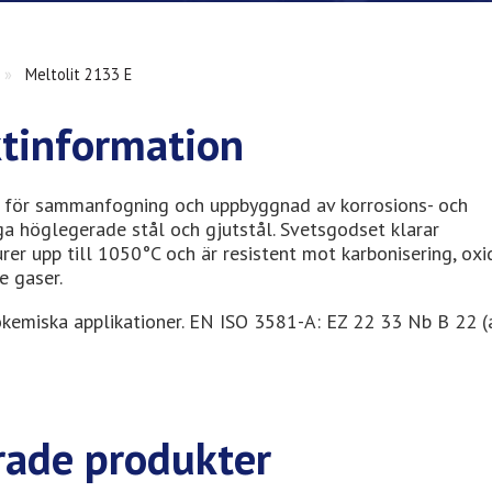
»
Meltolit 2133 E
tinformation
d för sammanfogning och uppbyggnad av korrosions- och
a höglegerade stål och gjutstål. Svetsgodset klarar
rer upp till 1050°C och är resistent mot karbonisering, oxi
e gaser.
okemiska applikationer. EN ISO 3581-A: EZ 22 33 Nb B 22 (
rade produkter