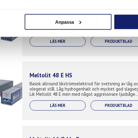
Meltolit 308L VD
Lågkolhaltig rostfri svetselektrod för svetsning av rostf
Anpassa
stål såsom 304L och 304. Med tunt hölje och snabbfry
slagg är denna elektrod speciellt utformad för svetsnin
tunnväggigt rörgod...
LÄS MER
PRODUKTBLAD
Meltolit 48 E HS
Basisk allround likströmselektrod för svetsning av låg o
olegerat stål. Låg hydrogenhalt och mycket god slagse
Lik Meltolit 48 E men med något aggressivare ljusbåge.
Lämplig för stålkonstruk...
LÄS MER
PRODUKTBLAD