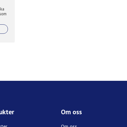
ska
 som
ukter
Om oss
kter
Om oss