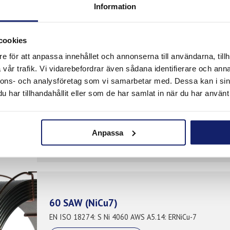
EN ISO 18274: S Ni 6276 AWS A5.14: ERNiCrMo-4
Information
LÄS MER
cookies
e för att anpassa innehållet och annonserna till användarna, tillh
vår trafik. Vi vidarebefordrar även sådana identifierare och anna
nnons- och analysföretag som vi samarbetar med. Dessa kan i sin
har tillhandahållit eller som de har samlat in när du har använt 
82 SAW (NiCr3)
EN ISO 18274: S Ni 6082 AWS A5.14: ERNiCr-3
LÄS MER
Anpassa
60 SAW (NiCu7)
EN ISO 18274: S Ni 4060 AWS A5.14: ERNiCu-7