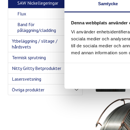
SAW Nickellegeringar
Samtycke
Flux
Denna webbplats använder 
Band för
påläggning/cladding
Vi använder enhetsidentifierar
sociala medier och analysera 
Ytbeläggning / slitage /
till de sociala medier och a
hårdsvets
med annan information som du 
Termisk sprutning
Nitty Gritty Betprodukter
Lasersvetsning
Övriga produkter