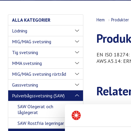
ALLA KATEGORIER
Hem
»
Produkter
Lödning
Produk
MIG/MAG svetsning
Tig svetsning
EN ISO 18274:
AWS A5.14: ER
MMA svetsning
MIG/MAG svetsning rörtråd
Gassvetsning
Relate
Pulverbågssvetsning (SAW)
SAW Olegerat och
låglegerat
SAW Rostfria legeringar