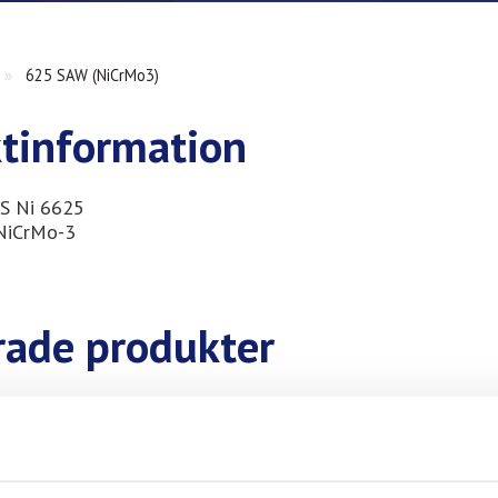
»
625 SAW (NiCrMo3)
tinformation
 S Ni 6625
NiCrMo-3
rade produkter
C-276 SAW (NiCrMo4)