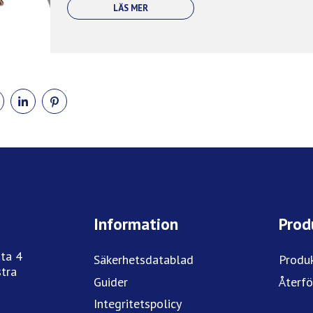
LÄS MER
DELA
DELA
DELA
PÅ
PÅ
PÅ
BOOK
TWITTER
LINKEDIN
PINTEREST
Information
Prod
ta 4
Säkerhetsdatablad
Produ
tra
Guider
Återfö
Integritetspolicy