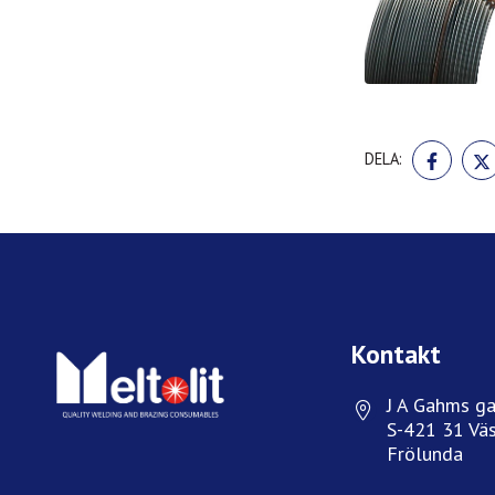
DELA
DELA:
PÅ
FACE
Kontakt
J A Gahms ga
S-421 31 Väs
Frölunda