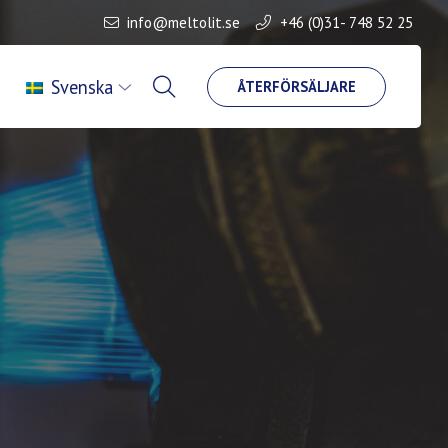
info@meltolit.se
+46 (0)31- 748 52 25
Svenska
ÅTERFÖRSÄLJARE