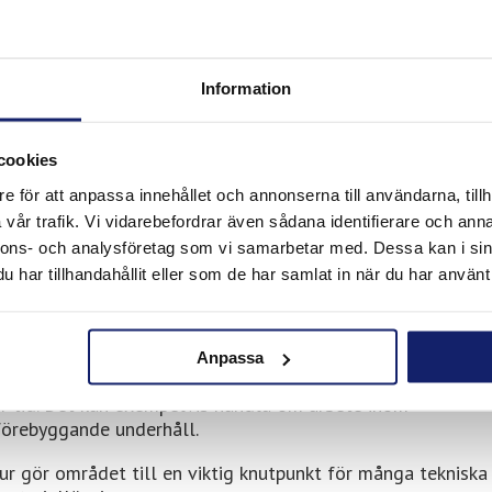
gång till produkter från Meltolit för arbete i miljöer där 
d.
Information
 hos TOOLS i Örebro
cookies
era typer av industriella och tekniska applikationer, bland 
e för att anpassa innehållet och annonserna till användarna, tillh
vår trafik. Vi vidarebefordrar även sådana identifierare och anna
nnons- och analysföretag som vi samarbetar med. Dessa kan i sin
har tillhandahållit eller som de har samlat in när du har använt 
Anpassa
r och konstruktioner utsätts för höga belastningar och 
er tid. Det kan exempelvis handla om arbete inom
h förebyggande underhåll.
ur gör området till en viktig knutpunkt för många tekniska