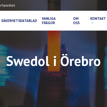
rfarenhet
VANLIGA
OM
KONTAKT
SÄKERHETSDATABLAD
FRÅGOR
OSS
Swedol i Örebro