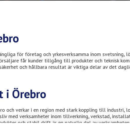
ebro
gängliga för företag och yrkesverksamma inom svetsning, l
örsäljare får kunder tillgång till produkter och teknisk ko
säkerhet och hållbara resultat är viktiga delar av det dagl
t i Örebro
o och verkar i en region med stark koppling till industri, lo
sliv med verksamheter inom tillverkning, verkstad, installat
odukter och stabil drift är en naturlig del av verksamheten