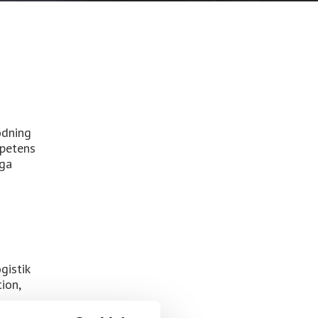
ödning
mpetens
iga
gistik
ion,
.