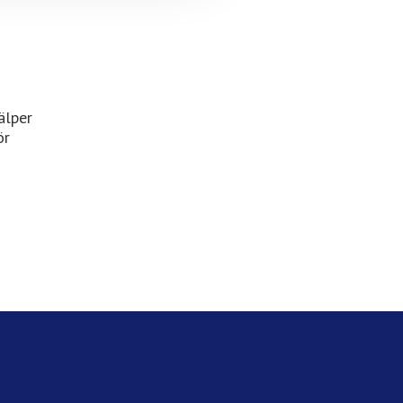
älper
ör