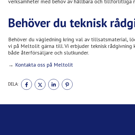
verksamheter med behov av hållbara och tillförlitliga 
Behöver du teknisk rådg
Behöver du vägledning kring val av tillsatsmaterial, lö
vi på Meltolit gärna till. Vi erbjuder teknisk rådgivni
både återförsäljare och slutkunder.
→
Kontakta oss på Meltolit
DELA
DELA
DELA
DELA
DELA:
PÅ
PÅ
PÅ
PÅ
FACEBOOK
TWITTER
LINKEDIN
PINTEREST