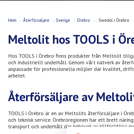
Hem
»
Återförsäljare
»
Sverige
»
Örebro
»
Swedol i Örebro
Meltolit hos TOOLS i Ör
Hos TOOLS i Örebro finns produkter från Meltolit till
och industriellt underhåll. Genom vårt nätverk av återf
anpassade för professionella miljöer där kvalitet, drift
arbetet.
Återförsäljare av Meltoli
TOOLS i Örebro är en av Meltolits återförsäljare i Örebr
och teknisk service. Örebroregionen har ett brett näring
transport och underhåll där behovet av tillförlitliga pr