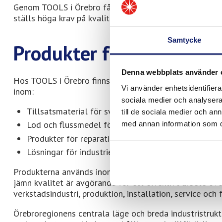
Genom TOOLS i Örebro får professionella användare till
ställs höga krav på kvalitet, funktion och lång livsläng
Samtycke
Produkter från Meltolit
Denna webbplats använder 
Hos TOOLS i Örebro finns produkter från Meltolit för fl
Vi använder enhetsidentifierar
inom:
sociala medier och analysera 
Tillsatsmaterial för svetsning
till de sociala medier och a
Lod och flussmedel för lödning
med annan information som du 
Produkter för reparation och underhåll
Lösningar för industriell drift och servicearbete
Produkterna används inom verksamheter där komponente
jämn kvalitet är avgörande för ett effektivt arbete öv
verkstadsindustri, produktion, installation, service oc
Örebroregionens centrala läge och breda industristrukt