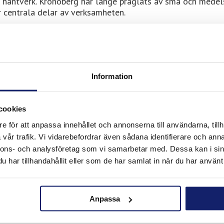
skt hantverk. Kronoberg har länge präglats av små och medel
r centrala delar av verksamheten.
nstallation, entreprenad och teknisk service där hållbara m
lla stabil drift och effektiva arbetsflöden. Genom Stål & Ver
ill produkter från Meltolit utvecklade för praktiska och
 är viktiga krav.
Information
 hos Stål & Verktyg Anno 9
cookies
e för att anpassa innehållet och annonserna till användarna, tillh
vår trafik. Vi vidarebefordrar även sådana identifierare och anna
nnons- och analysföretag som vi samarbetar med. Dessa kan i sin
Meltolit för flera typer av tekniska och industriella
har tillhandahållit eller som de har samlat in när du har använt 
Anpassa