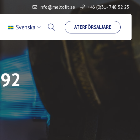
info@meltolit.se
+46 (0)31- 748 52 25
Svenska
ÅTERFÖRSÄLJARE
 92