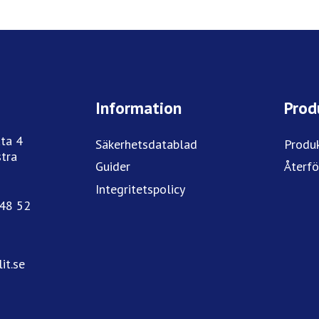
Information
Prod
ta 4
Säkerhetsdatablad
Produ
tra
Guider
Återfö
Integritetspolicy
748 52
it.se