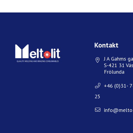
FACEBOOK
TWITTER
LINKEDIN
PINTEREST
Kontakt
J A Gahms ga
S-421 31 Väs
Frölunda
+46 (0)31- 
25
info@meltol