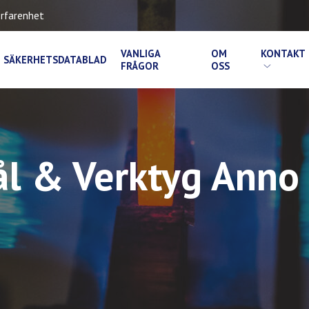
rfarenhet
VANLIGA
OM
KONTAKT
SÄKERHETSDATABLAD
FRÅGOR
OSS
ål & Verktyg Anno