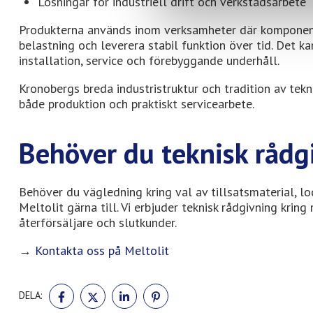
Lösningar för industriell drift och verkstadsarbete
Produkterna används inom verksamheter där komponente
belastning och leverera stabil funktion över tid. Det 
installation, service och förebyggande underhåll.
Kronobergs breda industristruktur och tradition av tek
både produktion och praktiskt servicearbete.
Behöver du teknisk rådg
Behöver du vägledning kring val av tillsatsmaterial, lo
Meltolit gärna till. Vi erbjuder teknisk rådgivning kri
återförsäljare och slutkunder.
→
Kontakta oss på Meltolit
DELA
DELA
DELA
DELA
DELA:
PÅ
PÅ
PÅ
PÅ