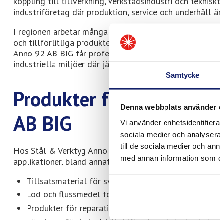
koppling till tillverkning, verkstadsindustri och tekni
industriföretag där produktion, service och underhåll ä
I regionen arbetar många företag inom metallindustri, i
och tillförlitliga produkter är viktiga för att säkerstä
Anno 92 AB BIG får professionella användare tillgång t
industriella miljöer där jämn kvalitet och lång livslängd
Samtycke
Produkter från Meltolit
Denna webbplats använder 
AB BIG
Vi använder enhetsidentifierar
sociala medier och analysera 
till de sociala medier och a
Hos Stål & Verktyg Anno 92 AB BIG finns produkter från 
med annan information som du 
applikationer, bland annat inom:
Tillsatsmaterial för svetsning
Lod och flussmedel för lödning
Produkter för reparation och underhåll