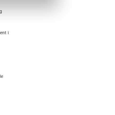
g
ent i
de