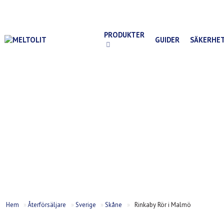
info@meltolit.se
+46 (0)31- 748 52 25
PRODUKTER
GUIDER
SÄKERHE
Hem
»
Återförsäljare
»
Sverige
»
Skåne
»
Rinkaby Rör i Malmö