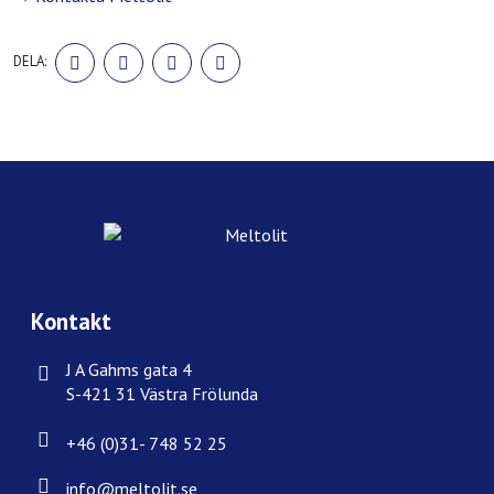
DELA
DELA
DELA
DELA
DELA:
PÅ
PÅ
PÅ
PÅ
FACEBOOK
TWITTER
LINKEDIN
PINTEREST
Kontakt
J A Gahms gata 4
S-421 31 Västra Frölunda
+46 (0)31- 748 52 25
info@meltolit.se