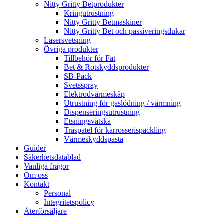
Nitty Gritty Betprodukter
Kringutrustning
Nitty Gritty Betmaskiner
Nitty Gritty Bet och passiveringsdukar
Lasersvetsning
Övriga produkter
Tillbehör för Fat
Bet & Rotskyddsprodukter
SB-Pack
Svetsspray
Elektrodvärmeskåp
Utrustning för gaslödning / värmning
Dispenseringsutrustning
Etsningsvätska
Träspatel för karrosserispackling
Värmeskyddspasta
Guider
Säkerhetsdatablad
Vanliga frågor
Om oss
Kontakt
Personal
Integritetspolicy
Återförsäljare