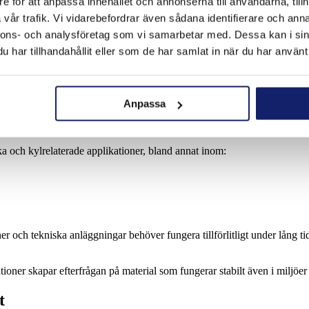
e för att anpassa innehållet och annonserna till användarna, tillh
vår trafik. Vi vidarebefordrar även sådana identifierare och anna
teknik, industriella kylsystem, livsmedelsproduktion och kommersiella in
nnons- och analysföretag som vi samarbetar med. Dessa kan i sin
har tillhandahållit eller som de har samlat in när du har använt 
ra verksamheter där kyl- och värmesystem behöver fungera utan avbrott. 
fektivt krävs produkter som är enkla att arbeta med och som levererar k
Anpassa
nisk service
ka och kylrelaterade applikationer, bland annat inom:
r och tekniska anläggningar behöver fungera tillförlitligt under lång t
tioner skapar efterfrågan på material som fungerar stabilt även i miljöe
t