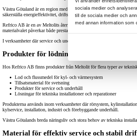
Vi använder enhetsidentifierar
sociala medier och analysera 
Västra Götaland är en region med omfattande verksamhet inom fastighets
säkerställa energieffektivitet, driftsäkerhet och stabil funktion över tid.
till de sociala medier och a
med annan information som du 
Refrico AB är en av Meltolits återförsäljare i regionen och arbetar nä
materialvalet påverkar både prestanda och livslängd.
I verksamheter där service och underhåll behöver utföras snabbt och ef
Produkter för lödning, installation och tek
Hos Refrico AB finns produkter från Meltolit för flera typer av teknis
Lod och flussmedel för kyl- och värmesystem
Tillsatsmaterial för svetsning
Produkter för service och underhåll
Lösningar för tekniska installationer och reparationer
Produkterna används inom verksamheter där rörsystem, kylinstallatione
kylservice, installation, industri och förebyggande underhåll.
Västra Götalands breda näringsliv och stora behov av tekniska installa
Material för effektiv service och stabil drif