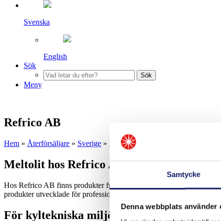
Svenska
English
Sök
Sök
Meny
Refrico AB
Hem
»
Återförsäljare
»
Sverige
»
Västra Götaland
»
Refrico AB
Meltolit hos Refrico AB
Samtycke
Hos Refrico AB finns produkter från Meltolit tillgängliga för företag 
produkter utvecklade för professionella arbetsmiljöer där täta fogar, d
Denna webbplats använder 
För kyltekniska miljöer med höga krav på 