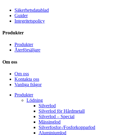
Säkerhetsdatablad
Guider
Integritetspolicy
Produkter
Produkter
Återförsäljare
Om oss
Om oss
Kontakta oss
Vanliga frågor
Produkter
Lödning
Silverlod
Silverlod för Hårdmetall
Silverlod – Special
Mässinglod
Silverfosfor-/Fosforkopparlod
Aluminiumlod