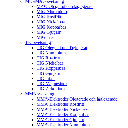
MIG/MAG svetsning
MAG Olegerad och låglegerad
MIG Aluminium
MIG Rostfritt
MIG Nickelbas
MIG Kopparbas
MIG Gjutjärn
MIG Titan
TIG svetsning
TIG Olegerat och låglegerat
TIG Aluminium
TIG Rostfritt
TIG Nickelbas
TIG Kopparbas
TIG Gjutjärn
TIG Titan
TIG Magnesium
TIG Zirkonium
MMA svetsning
MMA-Elektroder Olegerade och låglegerade
MMA-Elektroder Rostfritt
MMA-Elektroder Nickelbas
MMA-Elektroder Kopparbas
MMA-Elektroder Gjutjärn
MMA-Elektroder Aluminium