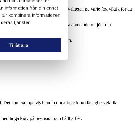
andahålla funktioner för
n information från din enhet
stallationer. I dessa miljöer är kvaliteten på varje fog viktig för att
 tur kombinera informationen
deras tjänster.
Många installationer sker i tekniskt avancerade miljöer där
onsekventa resultat direkt i praktiken.
Tillåt alla
id. Det kan exempelvis handla om arbete inom fastighetsteknik,
r med höga krav på precision och hållbarhet.