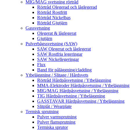
MIG/MAG svetsning rörtråd
Rörtråd Olegerad och låglegerad
Rörtråd Rostfritt
Rörtråd Nickelbas
Rörtråd Gjutjärn
Gassvetsning
Olegerat & låglegerat
Gjutjärn
Pulverbågssvetsning (SAW)
SAW Olegerat och låglegerat
SAW Rostfria legeringar
SAW Nickellegeringar
Flux
Band för påläggning/cladding
Ytbeläggning / Slitage / Hårdsvets
Rörtråd Hårdpåsvetsning / Ytbeläggning
MMA-Elektroder Hårdpåsvetsning / Ytbeläggning
MIG/MAG Hårdpåsvetsning / Ytbeläggning
TIG Hårdpåsvetsning / Ytbeläggning
GASSTAVAR Hårdpåsvetsning / Ytbeläggning
Slitplåt / Wearplate
Termisk sprutning
Pulver varmsprutning
Pulver flamsprutning
Termiska sprutor