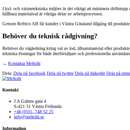
I kyl- och värmetekniska miljöer är det viktigt att minimera driftstopp 
hållbara materialval är viktiga delar av arbetsprocessen.
Genom Refrico AB får kunder i Västra Götaland tillgång till produkter
Behöver du teknisk rådgivning?
Behöver du vägledning kring val av lod, tillsatsmaterial eller produkt
tekniska lösningar för både återförsäljare och professionella användare
→
Kontakta Meltolit
Dela:
Dela på facebook
Dela på twitter
Dela på linkedin
Dela på pinte
Kontakt
J A Gahms gata 4
S-421 31 Västra Frölunda
+46 (0)31- 748 52 25
info@meltolit.se
Information