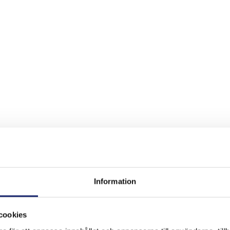
Information
och yrkesverksamma inom kylteknik, lödning, installation och tekniskt un
riftsäkerhet och långsiktig funktion är avgörande.
cookies
precision