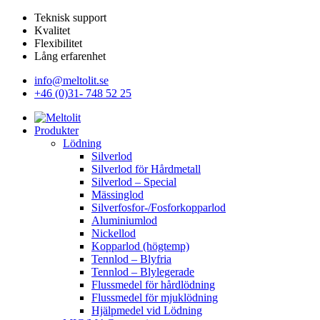
Teknisk support
Kvalitet
Flexibilitet
Lång erfarenhet
info@meltolit.se
+46 (0)31- 748 52 25
Produkter
Lödning
Silverlod
Silverlod för Hårdmetall
Silverlod – Special
Mässinglod
Silverfosfor-/Fosforkopparlod
Aluminiumlod
Nickellod
Kopparlod (högtemp)
Tennlod – Blyfria
Tennlod – Blylegerade
Flussmedel för hårdlödning
Flussmedel för mjuklödning
Hjälpmedel vid Lödning