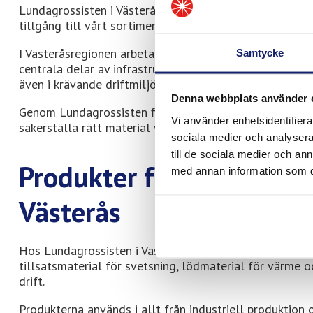
Lundagrossisten i Västerås är en av våra återförsäljar
tillgång till vårt sortiment.
I Västeråsregionen arbetar många tekniker och underhål
Samtycke
centrala delar av infrastrukturen. Det innebär att mat
även i krävande driftmiljöer.
Denna webbplats använder 
Genom Lundagrossisten finns Meltolits produkter tillgä
Vi använder enhetsidentifierar
säkerställa rätt material vid rätt tillfälle.
sociala medier och analysera 
till de sociala medier och a
Produkter från Meltolit 
med annan information som du 
Västerås
Hos Lundagrossisten i Västerås hittar du våra produkte
tillsatsmaterial för svetsning, lödmaterial för värme o
drift.
Produkterna används i allt från industriell produktion o