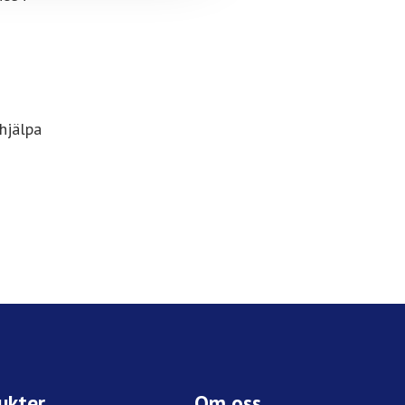
 hjälpa
ukter
Om oss