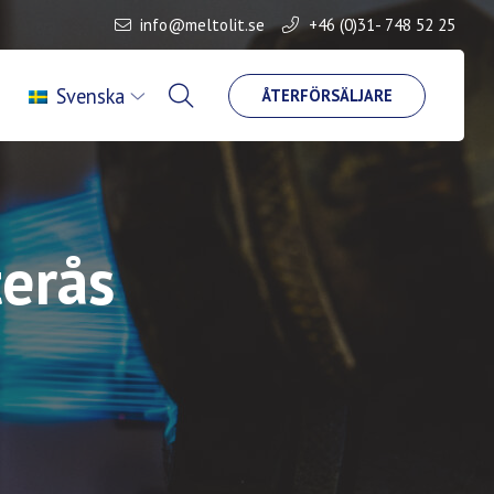
info@meltolit.se
+46 (0)31- 748 52 25
Svenska
ÅTERFÖRSÄLJARE
terås