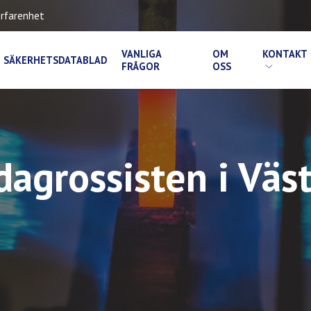
rfarenhet
VANLIGA
OM
KONTAKT
SÄKERHETSDATABLAD
FRÅGOR
OSS
agrossisten i Väs