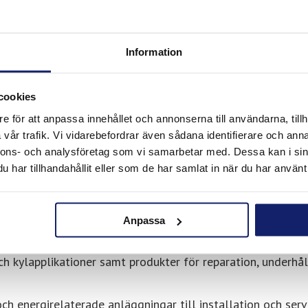
e och ger yrkesverksamma inom industri, installation och un
lsspecialister i verksamheter där produktion och energisy
Information
erialval måste vara genomtänkta och fungera konsekvent öve
cookies
ngliga lokalt, vilket gör det enklare att planera arbetet o
e för att anpassa innehållet och annonserna till användarna, tillh
vår trafik. Vi vidarebefordrar även sådana identifierare och anna
nnons- och analysföretag som vi samarbetar med. Dessa kan i sin
hos Lundagrossisten i
har tillhandahållit eller som de har samlat in när du har använt 
Anpassa
r för professionell svetsning och lödning. Det inkluderar
ch kylapplikationer samt produkter för reparation, underhål
ch energirelaterade anläggningar till installation och servi