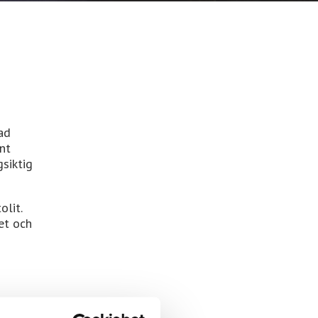
ad
nt
gsiktig
lit.
tet och