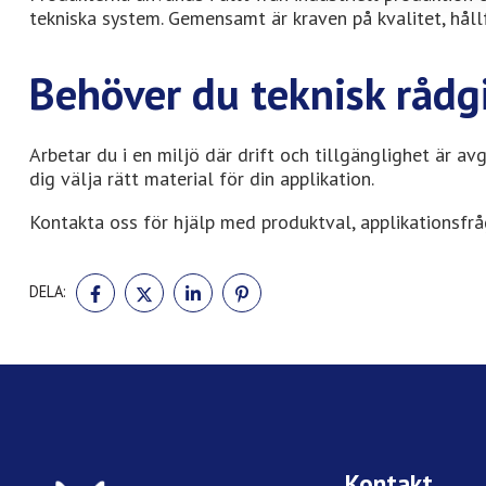
tekniska system. Gemensamt är kraven på kvalitet, hållfa
Behöver du teknisk rådg
Arbetar du i en miljö där drift och tillgänglighet är av
dig välja rätt material för din applikation.
Kontakta oss för hjälp med produktval, applikationsfrå
DELA
DELA
DELA
DELA
DELA:
PÅ
PÅ
PÅ
PÅ
FACEBOOK
TWITTER
LINKEDIN
PINTEREST
Kontakt