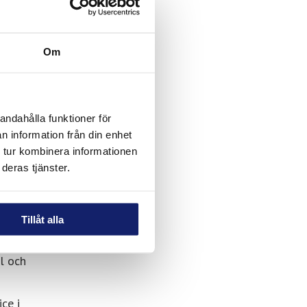
derhåll
stem är
Om
r tid,
ch
andahålla funktioner för
n information från din enhet
 tur kombinera informationen
deras tjänster.
Tillåt alla
l och
ce i