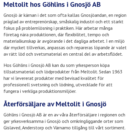
Meltolit hos Göhlins i Gnosjö AB
Gnosjö är kärnan i det som ofta kallas Gnosjöandan, en region
präglad av entreprenörskap, småskalig industri och ett starkt
fokus på problemlösning i praktiken. Här arbetar många
företag nära produktionen, där flexibilitet, tempo och
materialkunskap är avgörande i det dagliga arbetet. I en miljö
där mycket tillverkas, anpassas och repareras löpande är valet
av rätt löd och svetsmaterial en central del av arbetsflödet.
Hos Göhlins i Gnosjö AB kan du som yrkesperson köpa
tillsatsmaterial och lödprodukter från Meltolit. Sedan 1963
har vi levererat produkter med bevisad kvalitet för
professionell svetsning och lödning, utvecklade för att
fungera i verkliga produktionsmiljöer.
Återförsäljare av Meltolit i Gnosjö
Göhlins i Gnosjö AB är en av våra återförsäljare i regionen och
ger yrkesverksamma i Gnosjö och omkringliggande orter som
Gislaved, Anderstorp och Värnamo tillgång till vårt sortiment.