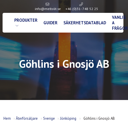
info@meltolit.se
+46 (0)31- 748 52 25
VANLIG
PRODUKTER
GUIDER
SÄKERHETSDATABLAD
A
FRÅGOR
Göhlins i Gnosjö AB
Hem
»
Återförsäljare
»
Sverige
»
Jönköping
»
Göhlins i Gnosjö AB