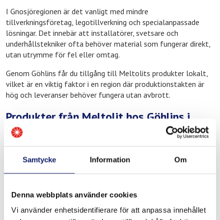
I Gnosjöregionen är det vanligt med mindre
tillverkningsföretag, legotillverkning och specialanpassade
lösningar. Det innebär att installatörer, svetsare och
underhållstekniker ofta behöver material som fungerar direkt,
utan utrymme för fel eller omtag.
Genom Göhlins får du tillgång till Meltolits produkter lokalt,
vilket är en viktig faktor i en region där produktionstakten är
hög och leveranser behöver fungera utan avbrott.
Produkter från Meltolit hos Göhlins i
Gnosjö
Hos Göhlins i Gnosjö AB hittar du våra produkter för
professionell lödning och svetsning. Det inkluderar lödtenn och
Samtycke
Information
Om
mjuklödmaterial för rörsystem i koppar och mässing,
flussmedel för rena och oxidationsfria lödfogar samt
hårdlödprodukter för industritillämpningar med höga krav på
Denna webbplats använder cookies
hållfasthet.
Vi använder enhetsidentifierare för att anpassa innehållet