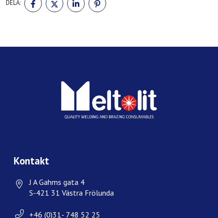
DELA:
PÅ
PÅ
PÅ
PÅ
FACEBOOK
TWITTER
LINKEDIN
PINTEREST
Kontakt
J A Gahms gata 4
S-421 31 Västra Frölunda
+46 (0)31- 748 52 25