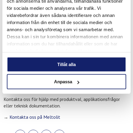
Du hittar också tillsatsmaterial för svetsning, produkter för
och annonserna till användarna, tillhandahålla funktioner
kyl och värmesystem samt lösningar för reparation, underhåll
för sociala medier och analysera vår trafik. Vi
och drift i produktion och fastighet.
vidarebefordrar även sådana identifierare och annan
information från din enhet till de sociala medier och
Produkterna är anpassade för den typ av arbete som är vanligt
annons- och analysföretag som vi samarbetar med.
i Gnosjöregionen, från serieproduktion och
Dessa kan i sin tur kombinera informationen med annan
komponenttillverkning till service, modifieringar och löpande
information som du har tillhandahållit eller som de har
underhåll i verkstadsmiljö.
samlat in när du har använt deras tjänster.
Behöver du teknisk rådgivning?
Tillåt alla
Arbetar du med applikationer där materialvalet är avgörande
för slutresultatet? Vi erbjuder teknisk support och rådgivning
till yrkesverksamma som behöver säkerställa rätt lösning från
Anpassa
början.
Kontakta oss för hjälp med produktval, applikationsfrågor
eller teknisk dokumentation.
→
Kontakta oss på Meltolit
DELA
DELA
DELA
DELA