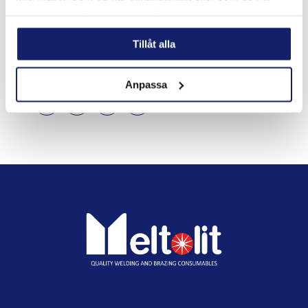
till yrkesverksamma som behöver veta att de väljer rätt från
samlat in när du har använt deras tjänster.
start. Kontakta oss direkt för produktspecifik information eller
hjälp med materialval.
Tillåt alla
→
Kontakta oss på Meltolit
Anpassa
DELA
DELA
DELA
DELA
DELA:
PÅ
PÅ
PÅ
PÅ
FACEBOOK
TWITTER
LINKEDIN
PINTEREST