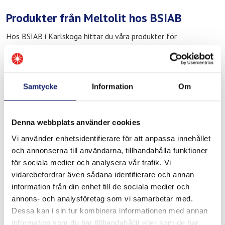
Produkter från Meltolit hos BSIAB
Hos BSIAB i Karlskoga hittar du våra produkter för
professionell lödning och svetsning. Det inkluderar lödtenn och
mjuklödmaterial för rörsystem i koppar och mässing,
flussmedel för rena och oxidationsfria lödfogar samt
hårdlödprodukter för högtrycks och industritillämpningar med
Samtycke
Information
Om
höga krav på hållfasthet. Du hittar också material för kyl och
värmesystem och produkter för reparation och löpande
underhåll i industrin.
Denna webbplats använder cookies
Våra produkter är framtagna för yrkesmässigt bruk och ger
Vi använder enhetsidentifierare för att anpassa innehållet
konsekventa och pålitliga resultat i industriella miljöer. I
och annonserna till användarna, tillhandahålla funktioner
Karlskogas kravställande produktionsmiljö är det viktigt att
för sociala medier och analysera vår trafik. Vi
materialet håller exakt vad det utlovar.
vidarebefordrar även sådana identifierare och annan
Behöver du teknisk rådgivning?
information från din enhet till de sociala medier och
annons- och analysföretag som vi samarbetar med.
Arbetar du med applikationer som ställer höga krav på
Dessa kan i sin tur kombinera informationen med annan
materialets egenskaper? Vi ger teknisk support och rådgivning
information som du har tillhandahållit eller som de har