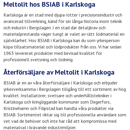
Meltolit hos BSIAB i Karlskoga
Karlskoga är en stad med djupa rötter i precisionsindustri och
avancerad tillverkning, känd för sin långa historia inom teknik
och industri i Bergslagen. I en stad där detaljkrav och
materialprestanda väger tungt är valet av rätt lödmaterial en
självklarhet. Hos BSIAB i Karlskoga kan du som yrkesperson
köpa tillsatsmaterial och lödprodukter från oss. Vi har sedan
1963 levererat produkter med bevisad kvalitet för
professionell svetsning och lödning.
Återförsäljare av Meltolit i Karlskoga
BSIAB är en av våra återförsäljare i Karlskoga och erbjuder
yrkesverksamma i Bergslagen tillgång till ett sortiment av hög
kvalitet. Installatörer, svetsare och underhållstekniker i
Karlskoga och kringliggande kommuner som Degerfors,
Kristinehamn och Filipstad kan handla våra produkter via
BSIAB. Sortimentet riktar sig till professionella användare som
vet vad de behöver och inte har råd att kompromissa med
materialval i krävande industrimiljöer.