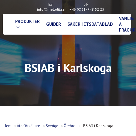
info@meltolit.se
+46 (0)31- 748 52 25
VANLIG
PRODUKTER
GUIDER
SÄKERHETSDATABLAD
A
FRÅGOR
BSIAB i Karlskoga
Hem
»
Återförsäljare
»
Sverige
»
Örebro
»
BSIAB i Karlskoga