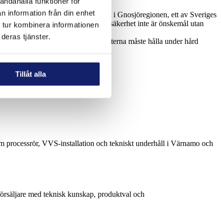
andahålla funktioner för
n information från din enhet
lation och underhåll. Värnamo är navet i Gnosjöregionen, ett av Sveriges
där krav på materialkvalitet och driftsäkerhet inte är önskemål utan
 tur kombinera informationen
deras tjänster.
h produktionsanläggningar där komponenterna måste hålla under hård
Tillåt alla
inom processrör, VVS-installation och tekniskt underhåll i Värnamo och
rförsäljare med teknisk kunskap, produktval och