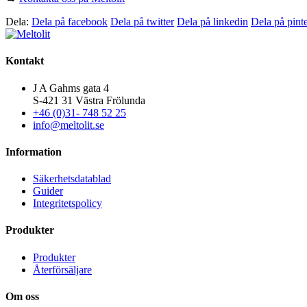
Dela:
Dela på facebook
Dela på twitter
Dela på linkedin
Dela på pinte
Kontakt
J A Gahms gata 4
S-421 31 Västra Frölunda
+46 (0)31- 748 52 25
info@meltolit.se
Information
Säkerhetsdatablad
Guider
Integritetspolicy
Produkter
Produkter
Återförsäljare
Om oss