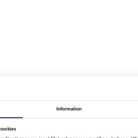
Information
vetsning och lödning. Meltolit har sedan 1963 levererat högkvalitativa p
cookies