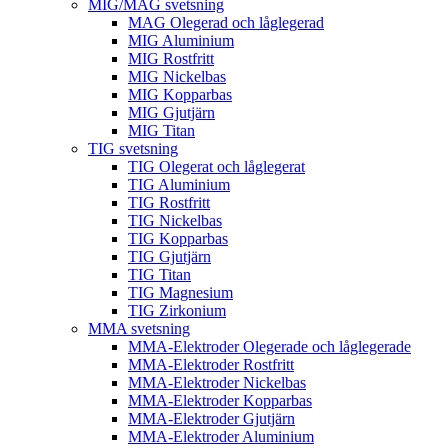
MIG/MAG svetsning
MAG Olegerad och låglegerad
MIG Aluminium
MIG Rostfritt
MIG Nickelbas
MIG Kopparbas
MIG Gjutjärn
MIG Titan
TIG svetsning
TIG Olegerat och låglegerat
TIG Aluminium
TIG Rostfritt
TIG Nickelbas
TIG Kopparbas
TIG Gjutjärn
TIG Titan
TIG Magnesium
TIG Zirkonium
MMA svetsning
MMA-Elektroder Olegerade och låglegerade
MMA-Elektroder Rostfritt
MMA-Elektroder Nickelbas
MMA-Elektroder Kopparbas
MMA-Elektroder Gjutjärn
MMA-Elektroder Aluminium