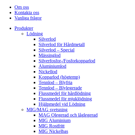
Om oss
Kontakta oss
Vanliga frågor
Produkter
Lödning
Silverlod
Silverlod för Hårdmetall
Silverlod – Special
Mässinglod
Silverfosfor-/Fosforkopparlod
Aluminiumlod
Nickellod
Kopparlod (högtemp)
Tennlod – Blyfria
Tennlod – Blylegerade
Flussmedel för hårdlödning
Flussmedel för mjuklödning
Hjälpmedel vid Lödning
MIG/MAG svetsning
MAG Olegerad och låglegerad
MIG Aluminium
MIG Rostfritt
MIG Nickelbas