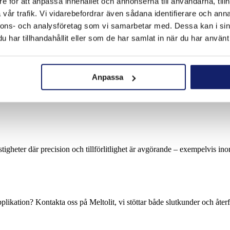
e för att anpassa innehållet och annonserna till användarna, tillh
vår trafik. Vi vidarebefordrar även sådana identifierare och anna
ng till vårt sortiment för professionella användare inom industri, instal
betning och verkstadsindustri. Här finns hundratals tillverkande företag 
nnons- och analysföretag som vi samarbetar med. Dessa kan i sin
har tillhandahållit eller som de har samlat in när du har använt 
rer och underhållstekniker i Värnamo arbetar i industriella fastigheter oc
 vet att ett misslyckat lödfogar kan stoppa en hel produktionslinje.
Anpassa
r yrkesmässig användning, bland annat inom:
astigheter där precision och tillförlitlighet är avgörande – exempelvis 
plikation? Kontakta oss på Meltolit, vi stöttar både slutkunder och åte