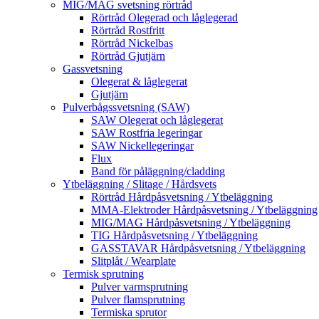
MIG/MAG svetsning rörtråd
Rörtråd Olegerad och låglegerad
Rörtråd Rostfritt
Rörtråd Nickelbas
Rörtråd Gjutjärn
Gassvetsning
Olegerat & låglegerat
Gjutjärn
Pulverbågssvetsning (SAW)
SAW Olegerat och låglegerat
SAW Rostfria legeringar
SAW Nickellegeringar
Flux
Band för påläggning/cladding
Ytbeläggning / Slitage / Hårdsvets
Rörtråd Hårdpåsvetsning / Ytbeläggning
MMA-Elektroder Hårdpåsvetsning / Ytbeläggning
MIG/MAG Hårdpåsvetsning / Ytbeläggning
TIG Hårdpåsvetsning / Ytbeläggning
GASSTAVAR Hårdpåsvetsning / Ytbeläggning
Slitplåt / Wearplate
Termisk sprutning
Pulver varmsprutning
Pulver flamsprutning
Termiska sprutor