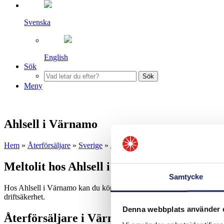
Svenska
English
Sök
Sök
Meny
Ahlsell i Värnamo
Hem
»
Återförsäljare
»
Sverige
»
Jönköping
»
Ahlsell i Värnamo
Meltolit hos Ahlsell i Värnamo
Samtycke
Hos Ahlsell i Värnamo kan du köpa tillsatsmaterial från Meltolit för s
driftsäkerhet.
Denna webbplats använder 
Återförsäljare i Värnamo