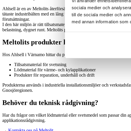
Vi använder enhetsidentifierar
sociala medier och analysera 
Ahlsell är en av Meltolits återförsäljare i Värnamo och erbjuder tillgå
tätaste industribälten med en lång tradition av tillverkning, metallbear
till de sociala medier och a
förutsättningar.
med annan information som du 
I den här miljön är rätt tillsatsmaterial en kritisk detalj. Installatö
belastning, dygnet runt. Meltolits produkter väljs av yrkespersoner som
Meltolits produkter hos Ahlsell i Värnamo
Hos Ahlsell i Värnamo hittar du produkter från Meltolit anpassade fö
Tillsatsmaterial för svetsning
Lödmaterial för värme- och kylapplikationer
Produkter för reparation, underhåll och drift
Produkterna används i industriella installationsmiljöer och verkstadsf
Gnosjöregionen.
Behöver du teknisk rådgivning?
Har du frågor om vilket lödmaterial eller svetsmedel som passar din ap
applikationsrådgivning.
→
Kontakta oss på Meltolit