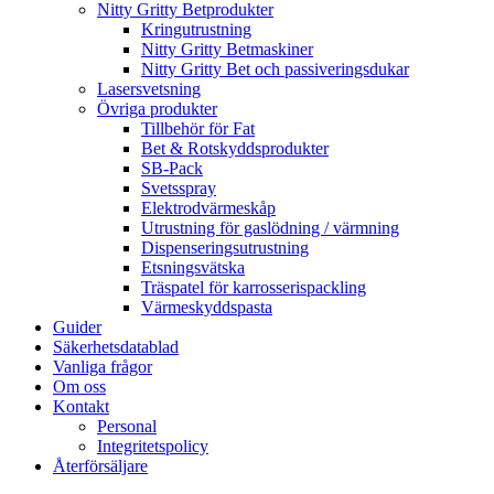
Nitty Gritty Betprodukter
Kringutrustning
Nitty Gritty Betmaskiner
Nitty Gritty Bet och passiveringsdukar
Lasersvetsning
Övriga produkter
Tillbehör för Fat
Bet & Rotskyddsprodukter
SB-Pack
Svetsspray
Elektrodvärmeskåp
Utrustning för gaslödning / värmning
Dispenseringsutrustning
Etsningsvätska
Träspatel för karrosserispackling
Värmeskyddspasta
Guider
Säkerhetsdatablad
Vanliga frågor
Om oss
Kontakt
Personal
Integritetspolicy
Återförsäljare