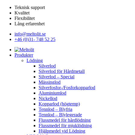
Teknisk support
Kvalitet
Flexibilitet
Lång erfarenhet
info@meltolit.se
+46 (0)31- 748 52 25
Produkter
Lödning
Silverlod
Silverlod för Hårdmetall
Silverlod – Special
Mässinglod
Silverfosfor-/Fosforkopparlod
Aluminiumlod
Nickellod
Kopparlod (högtemp)
Tennlod – Blyfria
Tennlod – Blylegerade
Flussmedel för hårdlödning
Flussmedel för mjuklödning
Hjälpmedel vid Lödning