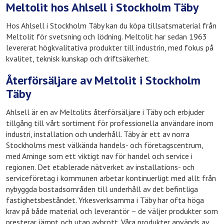
Meltolit hos Ahlsell i Stockholm Täby
Hos Ahlsell i Stockholm Täby kan du köpa tillsatsmaterial från
Meltolit för svetsning och lödning. Meltolit har sedan 1963
levererat högkvalitativa produkter till industrin, med fokus på
kvalitet, teknisk kunskap och driftsäkerhet.
Återförsäljare av Meltolit i Stockholm
Täby
Ahlsell är en av Meltolits återförsäljare i Täby och erbjuder
tillgång till vårt sortiment för professionella användare inom
industri, installation och underhåll. Täby är ett av norra
Stockholms mest välkända handels- och företagscentrum,
med Arninge som ett viktigt nav för handel och service i
regionen. Det etablerade nätverket av installations- och
serviceföretag i kommunen arbetar kontinuerligt med allt från
nybyggda bostadsområden till underhåll av det befintliga
fastighetsbeståndet. Yrkesverksamma i Täby har ofta höga
krav på både material och leverantör – de väljer produkter som
presterar jämnt och utan avbrott. Våra produkter används av