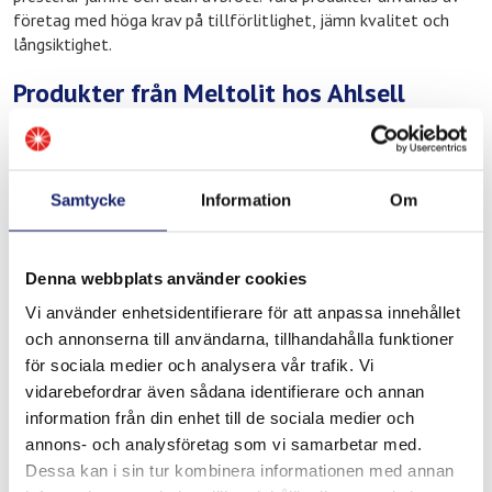
företag med höga krav på tillförlitlighet, jämn kvalitet och
långsiktighet.
Produkter från Meltolit hos Ahlsell
Hos Ahlsell i Stockholm Täby hittar du produkter från Meltolit
anpassade för yrkesmässig användning, bland annat inom:
Lödmaterial för VVS och värmesystem
Samtycke
Information
Om
Tillsatsmaterial för svetsning
Flussmedel och lödtillbehör
Denna webbplats använder cookies
Produkter för reparation, underhåll och
Vi använder enhetsidentifierare för att anpassa innehållet
drift
och annonserna till användarna, tillhandahålla funktioner
för sociala medier och analysera vår trafik. Vi
Produkterna används ofta inom värmesysteminstallation,
vidarebefordrar även sådana identifierare och annan
fastighetsunderhåll och serviceuppdrag där jämn
information från din enhet till de sociala medier och
materialkvalitet och tillförlitlighet är avgörande, exempelvis i
annons- och analysföretag som vi samarbetar med.
villor, bostadsrättsföreningar och kommersiella fastigheter i
Dessa kan i sin tur kombinera informationen med annan
norra Stockholm. Behöver du teknisk rådgivning? Behöver du