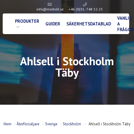
info@meltolit.se
+46 (0)31- 748 52 25
VANLIG
PRODUKTER
GUIDER
SÄKERHETSDATABLAD
A
FRÅGOR
Ahlsell i Stockholm
Täby
Hem
»
Återförsäljare
»
Sverige
»
Stockholm
»
Ahlsell i Stockholm Täby