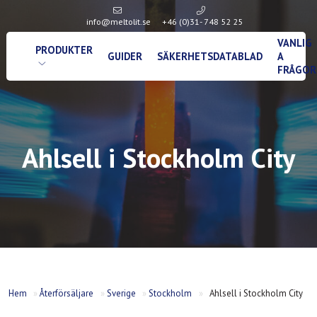
info@meltolit.se
+46 (0)31- 748 52 25
VANLIG
PRODUKTER
GUIDER
SÄKERHETSDATABLAD
A
FRÅGOR
Ahlsell i Stockholm City
Hem
»
Återförsäljare
»
Sverige
»
Stockholm
»
Ahlsell i Stockholm City