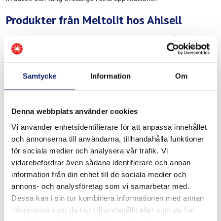
Produkter från Meltolit hos Ahlsell
Hos Ahlsell i Stockholm City hittar du produkter från Meltolit
anpassade för yrkesmässig användning, bland annat inom:
Tillsatsmaterial för svetsning
Samtycke
Information
Om
Lödmaterial för värme- och kylapplikationer
Produkter för reparation, underhåll och drif
Denna webbplats använder cookies
Produkterna används ofta inom industriella miljöer där
kvalitet och driftsäkerhet är avgörande, exempelvis inom
Vi använder enhetsidentifierare för att anpassa innehållet
fastighetsförvaltning och stadsbyggnad, VVS och installation
och annonserna till användarna, tillhandahålla funktioner
samt service och underhåll i Stockholms innerstad.
för sociala medier och analysera vår trafik. Vi
vidarebefordrar även sådana identifierare och annan
Behöver du teknisk rådgivning?
information från din enhet till de sociala medier och
Behöver du hjälp att välja rätt tillsatsmaterial för svetsning
annons- och analysföretag som vi samarbetar med.
eller lödning är du alltid välkommen att kontakta oss på
Dessa kan i sin tur kombinera informationen med annan
Meltolit.
information som du har tillhandahållit eller som de har
Vi stöttar både slutkunder och återförsäljare med teknisk