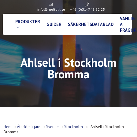
info@meltolit.se
+46 (0)31- 748 52 25
VANLIG
PRODUKTER
GUIDER
SÄKERHETSDATABLAD
A
FRÅGOR
Ahlsell i Stockholm
Bromma
Hem
»
Återförsäljare
»
Sverige
»
Stockholm
»
Ahlsell i Stockholm
Bromma