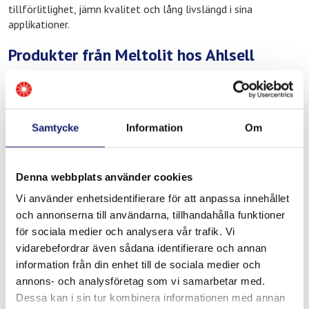
tillförlitlighet, jämn kvalitet och lång livslängd i sina
applikationer.
Produkter från Meltolit hos Ahlsell
Hos Ahlsell i Stockholm Bromma hittar du produkter från
Meltolit anpassade för yrkesmässig användning, bland annat
inom:
Samtycke
Information
Om
Tillsatsmaterial för svetsning
Lödmaterial för värme- och kylapplikationer
Produkter för reparation, underhåll och drif
Denna webbplats använder cookies
Vi använder enhetsidentifierare för att anpassa innehållet
Produkterna används ofta inom industriella miljöer där
kvalitet och driftsäkerhet är avgörande, exempelvis inom
och annonserna till användarna, tillhandahålla funktioner
fastighetsförvaltning och installation, VVS samt service och
för sociala medier och analysera vår trafik. Vi
underhåll i västra Stockholm.
vidarebefordrar även sådana identifierare och annan
information från din enhet till de sociala medier och
Behöver du teknisk rådgivning?
annons- och analysföretag som vi samarbetar med.
Dessa kan i sin tur kombinera informationen med annan
Behöver du hjälp att välja rätt tillsatsmaterial för svetsning