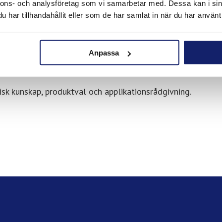
nnons- och analysföretag som vi samarbetar med. Dessa kan i sin
 och lång livslängd i sina applikationer.
har tillhandahållit eller som de har samlat in när du har använt 
ivning?
Anpassa
etsning eller lödning är du alltid välkommen att kontakta o
isk kunskap, produktval och applikationsrådgivning.