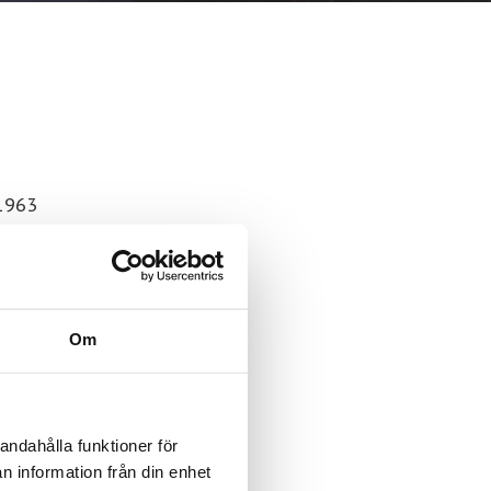
 1963
Om
andahålla funktioner för
ant
n information från din enhet
s av