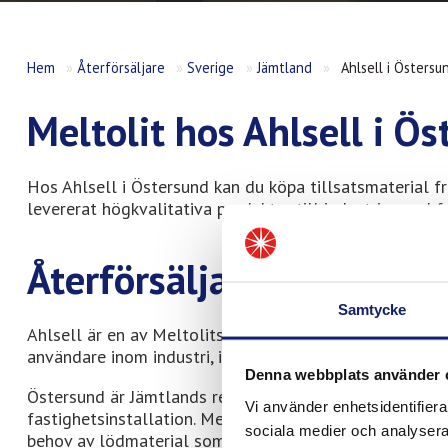
Hem
»
Återförsäljare
»
Sverige
»
Jämtland
»
Ahlsell i Östersu
Meltolit hos Ahlsell i Ö
Hos Ahlsell i Östersund kan du köpa tillsatsmaterial f
levererat högkvalitativa produkter till industrin, med f
Återförsäljare av Meltoli
Samtycke
Ahlsell är en av Meltolits återförsäljare i Östersund oc
användare inom industri, installation och underhåll.
Denna webbplats använder 
Östersund är Jämtlands residensstad och ett regionalt
Vi använder enhetsidentifierar
fastighetsinstallation. Med ett brett fastighetsbestånd
sociala medier och analysera 
behov av lödmaterial som håller – även i nordliga mil