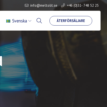
info@meltolit.se
+46 (0)31- 748 52 25
Svenska
ÅTERFÖRSÄLJARE
d