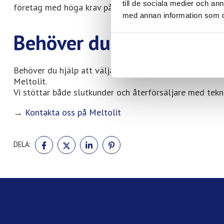
till de sociala medier och a
företag med höga krav på tillförlitlighet, jämn kvalitet
med annan information som du 
Behöver du teknisk rådg
Behöver du hjälp att välja rätt tillsatsmaterial för sv
Meltolit.
Vi stöttar både slutkunder och återförsäljare med tekn
→
Kontakta oss på Meltolit
DELA
DELA
DELA
DELA
DELA:
PÅ
PÅ
PÅ
PÅ
FACEBOOK
TWITTER
LINKEDIN
PINTEREST