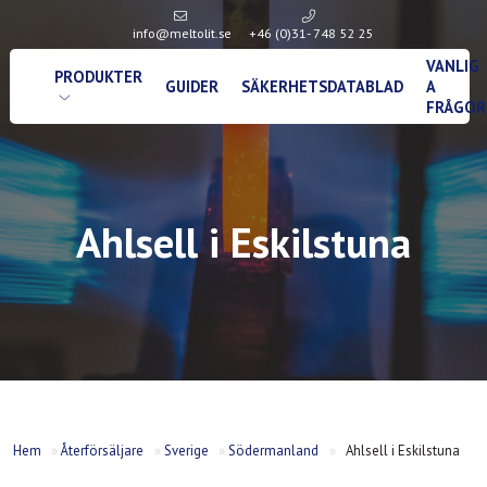
info@meltolit.se
+46 (0)31- 748 52 25
VANLIG
PRODUKTER
GUIDER
SÄKERHETSDATABLAD
A
FRÅGOR
Ahlsell i Eskilstuna
Hem
»
Återförsäljare
»
Sverige
»
Södermanland
»
Ahlsell i Eskilstuna