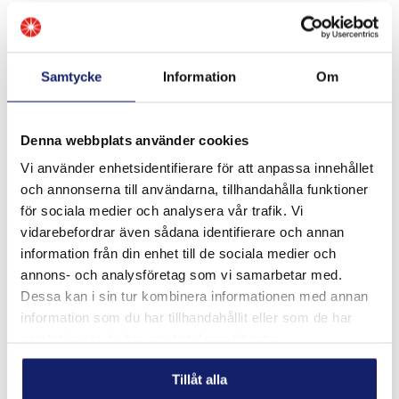
Tillsatsmaterial för svetsning
Lödmaterial för värme- och kylapplikationer
Produkter för reparation, underhåll och drift
Samtycke
Information
Om
Produkterna används ofta inom industriella miljöer där
kvalitet och driftsäkerhet är avgörande, exempelvis inom
tillverkning, bygg & anläggning samt service och underhåll.
Denna webbplats använder cookies
Vi använder enhetsidentifierare för att anpassa innehållet
Behöver du teknisk rådgivning?
och annonserna till användarna, tillhandahålla funktioner
för sociala medier och analysera vår trafik. Vi
Behöver du hjälp att välja rätt tillsatsmaterial för svetsning
eller lödning är du alltid välkommen att kontakta oss på
vidarebefordrar även sådana identifierare och annan
Meltolit.
information från din enhet till de sociala medier och
Vi stöttar både slutkunder och återförsäljare med teknisk
annons- och analysföretag som vi samarbetar med.
kunskap, produktval och applikationsrådgivning.
Dessa kan i sin tur kombinera informationen med annan
information som du har tillhandahållit eller som de har
→
Kontakta Meltolit
samlat in när du har använt deras tjänster.
DELA
DELA
DELA
DELA
DELA:
Tillåt alla
PÅ
PÅ
PÅ
PÅ