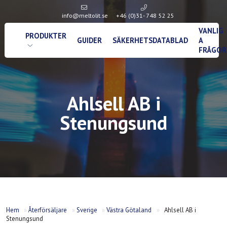
info@meltolit.se
+46 (0)31- 748 52 25
VANLIG
PRODUKTER
GUIDER
SÄKERHETSDATABLAD
A
FRÅGOR
Ahlsell AB i
Stenungsund
Hem
»
Återförsäljare
»
Sverige
»
Västra Götaland
»
Ahlsell AB i
Stenungsund