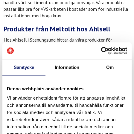
handla vårt sortiment utan onödiga omvägar. Våra produkter
passar lika bra för VVS-arbeten i bostäder som för industriella
installationer med höga krav.
Produkter från Meltolit hos Ahlsell
Hos Ahlsell i Stenungsund hittar du våra produkter för
yrkesmässig svetsning och lödning. Sortimentet inkluderar
lödtenn och mjuklödmaterial för rörsystem i koppar och
mässing, flussmedel för rena och hållbara lödfogar samt
hårdlödprodukter för applikationer med höga krav på
Samtycke
Information
Om
trycktålighet och hållfasthet. Du hittar också material för kyl
och värmesystem och produkter för reparation, underhåll och
löpande drift i industrin.
Denna webbplats använder cookies
Våra produkter är framtagna för att fungera konsekvent och
Vi använder enhetsidentifierare för att anpassa innehållet
pålitligt under verkliga driftförhållanden. I Stenungsunds
och annonserna till användarna, tillhandahålla funktioner
industrimiljö, där installationer ska hålla under högt tryck och
för sociala medier och analysera vår trafik. Vi
varierande temperaturer, är det viktigt att materialet man
vidarebefordrar även sådana identifierare och annan
väljer inte kompromissar med prestandan.
information från din enhet till de sociala medier och
annons- och analysföretag som vi samarbetar med.