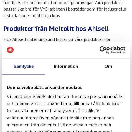
handla vårt sortiment utan onödiga omvägar. Våra produkter
passar lika bra för VVS-arbeten i bostäder som för industriella
installationer med höga krav.
Produkter från Meltolit hos Ahlsell
Hos Ahlsell i Stenungsund hittar du våra produkter för
yrkesmässig svetsning och lödning. Sortimentet inkluderar
lödtenn och mjuklödmaterial för rörsystem i koppar och
mässing, flussmedel för rena och hållbara lödfogar samt
hårdlödprodukter för applikationer med höga krav på
Samtycke
Information
Om
trycktålighet och hållfasthet. Du hittar också material för kyl
och värmesystem och produkter för reparation, underhåll och
löpande drift i industrin.
Denna webbplats använder cookies
Våra produkter är framtagna för att fungera konsekvent och
Vi använder enhetsidentifierare för att anpassa innehållet
pålitligt under verkliga driftförhållanden. I Stenungsunds
och annonserna till användarna, tillhandahålla funktioner
industrimiljö, där installationer ska hålla under högt tryck och
för sociala medier och analysera vår trafik. Vi
varierande temperaturer, är det viktigt att materialet man
vidarebefordrar även sådana identifierare och annan
väljer inte kompromissar med prestandan.
information från din enhet till de sociala medier och
annons- och analysföretag som vi samarbetar med.