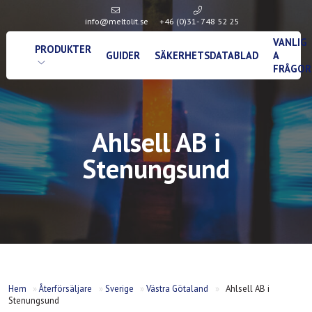
info@meltolit.se
+46 (0)31- 748 52 25
VANLIG
PRODUKTER
GUIDER
SÄKERHETSDATABLAD
A
FRÅGOR
Ahlsell AB i
Stenungsund
Hem
»
Återförsäljare
»
Sverige
»
Västra Götaland
»
Ahlsell AB i
Stenungsund