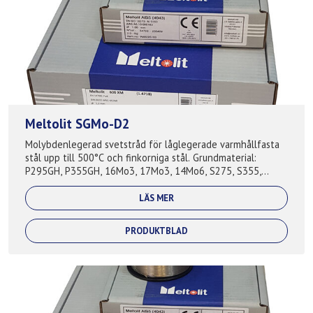
Meltolit SGMo-D2
Molybdenlegerad svetstråd för låglegerade varmhållfasta
stål upp till 500°C och finkorniga stål. Grundmaterial:
P295GH, P355GH, 16Mo3, 17Mo3, 14Mo6, S275, S355,
S420, A210, A285, A335, A516, S27...
LÄS MER
PRODUKTBLAD