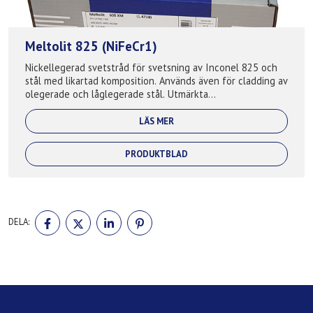
Meltolit 825 (NiFeCr1)
Nickellegerad svetstråd för svetsning av Inconel 825 och
stål med likartad komposition. Används även för cladding av
olegerade och låglegerade stål. Utmärkta
korrosionsbeständiga egenskaper speciel...
LÄS MER
PRODUKTBLAD
DELA
DELA
DELA
DELA
DELA:
PÅ
PÅ
PÅ
PÅ
FACEBOOK
TWITTER
LINKEDIN
PINTEREST