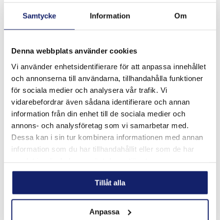
Samtycke
Information
Om
Denna webbplats använder cookies
Meltolit 16.8.2
Vi använder enhetsidentifierare för att anpassa innehållet
Utformad för svetsning av rostfritt stål som typ 16-8-2,
och annonserna till användarna, tillhandahålla funktioner
1.4418, 308H, 316H, 321 och 347 med kolhalt från 0,04 %
för sociala medier och analysera vår trafik. Vi
till 0,10 % för högtrycks- och högtemperaturrörsystem.
vidarebefordrar även sådana identifierare och annan
Används vanligtvis inte för k...
LÄS MER
information från din enhet till de sociala medier och
annons- och analysföretag som vi samarbetar med.
PRODUKTBLAD
Dessa kan i sin tur kombinera informationen med annan
information som du har tillhandahållit eller som de har
samlat in när du har använt deras tjänster.
Tillåt alla
Anpassa